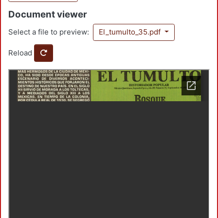
Document viewer
Select a file to preview:
El_tumulto_35.pdf
Reload