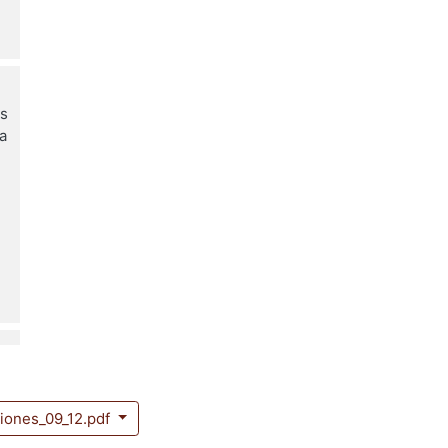
es
a
ciones_09_12.pdf