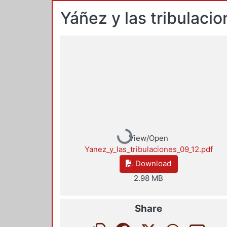
Yáñez y las tribulaci
Loading...
View/Open
Yanez_y_las_tribulaciones_09_12.pdf
Download
2.98 MB
Share