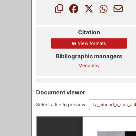
Citation
View formats
Bibliographic managers
Mendeley
Document viewer
Select a file to preview:
La_ciudad_y_sus_ac