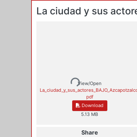
La ciudad y sus actor
Loading...
View/Open
La_ciudad_y_sus_actores_BAJO_Azcapotzalc
pdf
Download
5.13 MB
Share