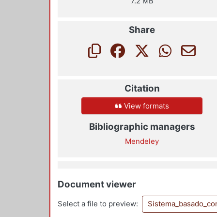
7.2 MB
Share
Citation
View formats
Bibliographic managers
Mendeley
Document viewer
Select a file to preview:
Sistema_basado_con