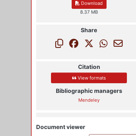
Download
8.37 MB
Share
Citation
View formats
Bibliographic managers
Mendeley
Document viewer