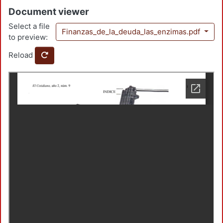
Document viewer
Select a file
Finanzas_de_la_deuda_las_enzimas.pdf
to preview:
Reload