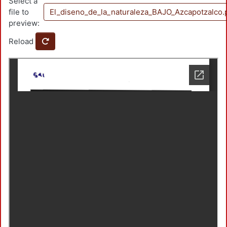
Select a
file to
El_diseno_de_la_naturaleza_BAJO_Azcapotzalco.
preview:
Reload