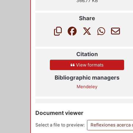
366.77 KB
Share
Citation
View formats
Bibliographic managers
Mendeley
Document viewer
Select a file to preview:
Reflexiones acerca 