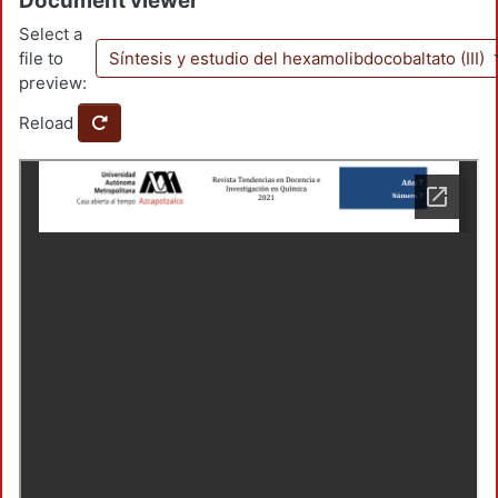
Document viewer
Select a
file to
Síntesis y estudio del hexamolibdocobaltato (III)
preview:
Reload