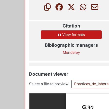
Citation
View formats
Bibliographic managers
Mendeley
Document viewer
Select a file to preview:
Practicas_de_labor