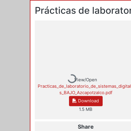
Prácticas de laborato
Loading...
View/Open
Practicas_de_laboratorio_de_sistemas_digita
s_BAJO_Azcapotzalco.pdf
Download
1.5 MB
Share