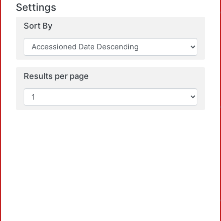
L
Settings
Sort By
Results per page
L
L