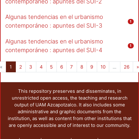
contemporáneo : apuntes del SUI-2
Algunas tendencias en el urbanismo
1
contemporáneo : apuntes del SUI-3
Algunas tendencias en el urbanismo
1
contemporáneo : apuntes del SUI-4
(current)
«
1
2
3
4
5
6
7
8
9
10
...
26
This repository preserves and disseminates, in
unrestricted open access, the teaching and research
output of UAM Azcapotzalco. It also includes some
administrative and graphic documents from the
institution, as well as content from other institutions that
are openly accessible and of interest to our community.