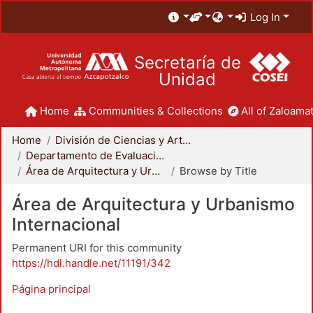
Log In
Secretaría de
Unidad
Home
Communities & Collections
All of Zaloamat
Home
División de Ciencias y Artes para el Diseño
Departamento de Evaluación del Diseño en el Tiempo
Área de Arquitectura y Urbanismo Internacional
Browse by Title
Área de Arquitectura y Urbanismo
Internacional
Permanent URI for this community
https://hdl.handle.net/11191/342
Página principal