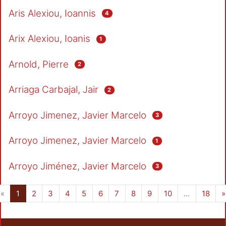
Aris Alexiou, Ioannis
4
Arix Alexiou, Ioanis
1
Arnold, Pierre
2
Arriaga Carbajal, Jair
2
Arroyo Jimenez, Javier Marcelo
3
Arroyo Jimenez, Javier Marcelo
1
Arroyo Jiménez, Javier Marcelo
3
(current)
«
1
2
3
4
5
6
7
8
9
10
...
18
»