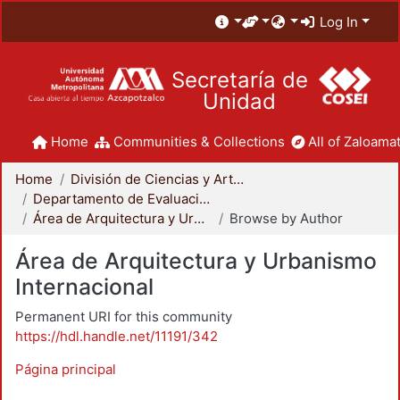
Log In
Secretaría de
Unidad
Home
Communities & Collections
All of Zaloamat
Home
División de Ciencias y Artes para el Diseño
Departamento de Evaluación del Diseño en el Tiempo
Área de Arquitectura y Urbanismo Internacional
Browse by Author
Área de Arquitectura y Urbanismo
Internacional
Permanent URI for this community
https://hdl.handle.net/11191/342
Página principal