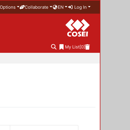
Options
Collaborate
EN
Log In
My List
[0]