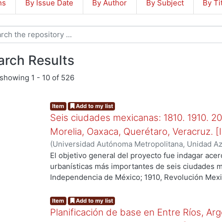
ns
By Issue Date
By Author
By Subject
By Ti
arch Results
showing
1 - 10 of 526
Item
Add to my list
Seis ciudades mexicanas: 1810. 1910. 20
Morelia, Oaxaca, Querétaro, Veracruz. [I
(
Universidad Autónoma Metropolitana, Unidad Azc
Artes para el Diseño, Departamento de Evaluació
El objetivo general del proyecto fue indagar ace
de Urbanismo Internacional
,
2010
)
Del Arenal Fe
urbanísticas más importantes de seis ciudades 
Elizabeth
;
Padilla Galicia, Sergio
;
Redondo Gómez
Independencia de México; 1910, Revolución Mexic
Göbel, Christof
;
Olalde Ramos, María Teresa
;
Esq
mismas respondió, principalmente, a su relevanc
es decir, un rápido crecimiento y transformacion
Item
Add to my list
imagen urbana. El número de ciudades correspond
Planificación de base en Entre Ríos, Arg
en la investigación y a las experiencias o un cie