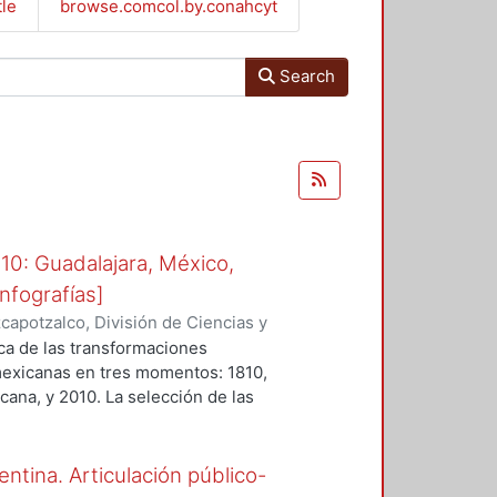
tle
browse.comcol.by.conahcyt
Search
10: Guadalajara, México,
nfografías]
apotzalco, División de Ciencias y
n del Diseño en el Tiempo, Área
rca de las transformaciones
nochio, Jorge
;
Espinosa Dorantes,
mexicanas en tres momentos: 1810,
, Maruja
;
Díaz Arellano, Guillermo
;
ana, y 2010. La selección de las
uivel Hernández, María Teresa
ia durante los cortes señalados,
es importantes en su estructura e
e a los autores y participantes
entina. Articulación público-
rto nivel de conocimiento e