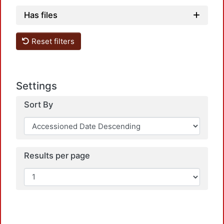
Has files
Load
Reset filters
Settings
Sort By
Load
Results per page