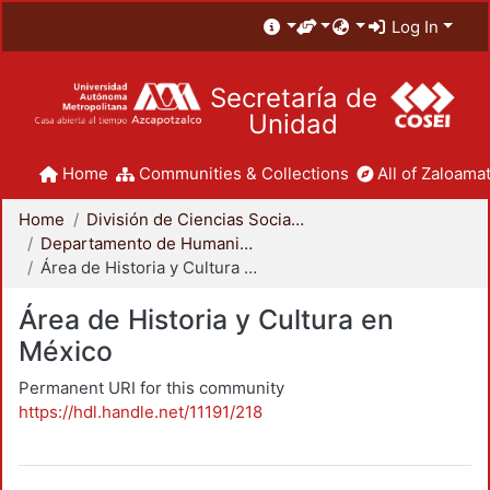
Log In
Secretaría de
Unidad
Home
Communities & Collections
All of Zaloamat
Home
División de Ciencias Sociales y Humanidades
Departamento de Humanidades
Área de Historia y Cultura en México
Área de Historia y Cultura en
México
Permanent URI for this community
https://hdl.handle.net/11191/218