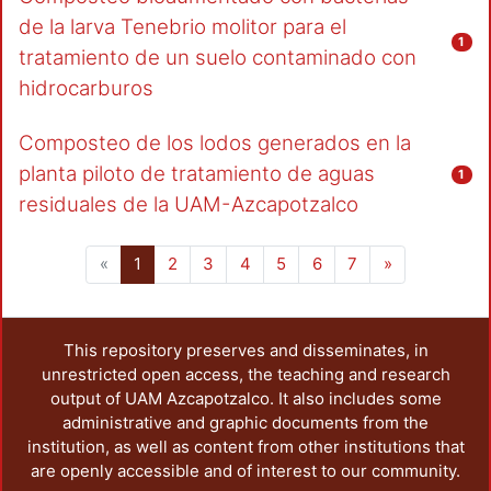
de la larva Tenebrio molitor para el
1
tratamiento de un suelo contaminado con
hidrocarburos
Composteo de los lodos generados en la
planta piloto de tratamiento de aguas
1
residuales de la UAM-Azcapotzalco
(current)
«
1
2
3
4
5
6
7
»
This repository preserves and disseminates, in
unrestricted open access, the teaching and research
output of UAM Azcapotzalco. It also includes some
administrative and graphic documents from the
institution, as well as content from other institutions that
are openly accessible and of interest to our community.