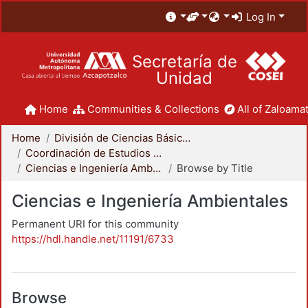
Log In
Secretaría de
Unidad
Home
Communities & Collections
All of Zaloamat
Home
División de Ciencias Básicas e Ingeniería
Coordinación de Estudios de Posgrado - CBI
Ciencias e Ingeniería Ambientales
Browse by Title
Ciencias e Ingeniería Ambientales
Permanent URI for this community
https://hdl.handle.net/11191/6733
Browse