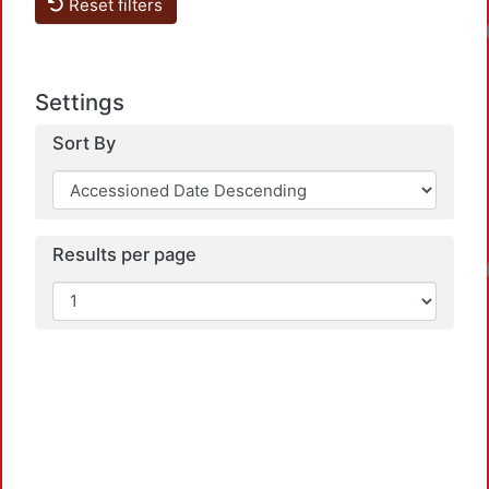
Reset filters
Lo
Settings
Sort By
Results per page
Lo