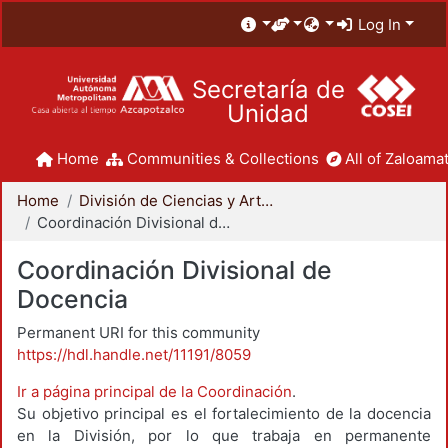
Log In
Secretaría de
Unidad
Home
Communities & Collections
All of Zaloamat
Home
División de Ciencias y Artes para el Diseño
Coordinación Divisional de Docencia
Coordinación Divisional de
Docencia
Permanent URI for this community
https://hdl.handle.net/11191/8059
Ir a página principal de la Coordinación
.
Su objetivo principal es el fortalecimiento de la docencia
en la División, por lo que trabaja en permanente