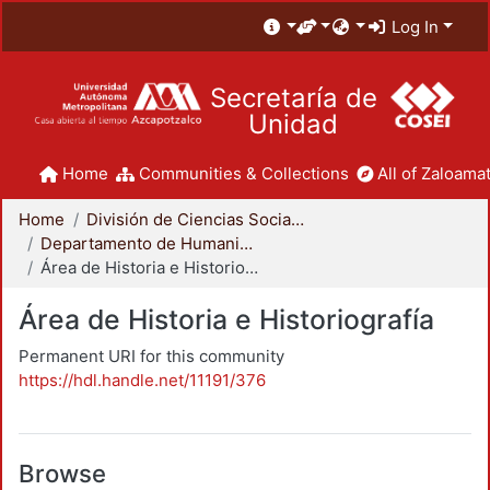
Log In
Secretaría de
Unidad
Home
Communities & Collections
All of Zaloamat
Home
División de Ciencias Sociales y Humanidades
Departamento de Humanidades
Área de Historia e Historiografía
Área de Historia e Historiografía
Permanent URI for this community
https://hdl.handle.net/11191/376
Browse