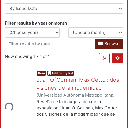
Filter results by year or month
Browse
Now showing
1 - 1 of 1
Item
Add to my list
Juan O´Gorman, Max Cetto : dos
visiones de la modernidad
(
Universidad Autónoma Metropolitana,
Rectoría General
,
2014-09-17
)
Alcántara
Reseña de la inauguración de la
ading...
Onofre, Saúl
exposición "Juan O´Gorman, Max Cetto:
dos visiones de la modernidad" que se
exhibirá del 11 de septiembre al 16 de
noviembre de 2014, en el Museo Casa