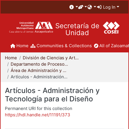
Log In
Secretaría de
Unidad
Home
Communities & Collections
All of Zaloamat
Home
División de Ciencias y Artes para el Diseño
Departamento de Procesos y Técnicas de Realización
Área de Administración y Tecnología para el Diseño
Artículos - Administración y Tecnología para el Diseño
Artículos - Administración y
Tecnología para el Diseño
Permanent URI for this collection
https://hdl.handle.net/11191/373