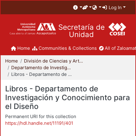
Log In
Secretaría de
Unidad
Home
Communities & Collections
All of Zaloamat
Home
División de Ciencias y Artes para el Diseño
Departamento de Investigación y Conocimiento para el Diseño
Libros - Departamento de Investigación y Conocimiento para el Diseño
Libros - Departamento de
Investigación y Conocimiento para
el Diseño
Permanent URI for this collection
https://hdl.handle.net/11191/401