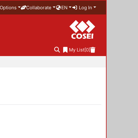
Options
Collaborate
EN
Log In
My List
[0]