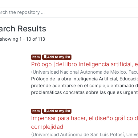
arch Results
showing
1 - 10 of 113
Item
Add to my list
Prólogo [del libro Inteligencia artificial
(
Universidad Nacional Autónoma de México. Facu
Aragón (México)
,
2025
)
Fragoso-Susunaga, Olivi
Prólogo de la obra Inteligencia Artificial, Educac
pretende adentrarse en el complejo entramado de
problemáticas concretas sobre las que es urgen
profunda y reflexiva sobre el impacto de la tecno
...
retos y sus posibilidades en el contexto de la soci
Item
Add to my list
posibilidad de entender la triada de educación s
Impensar para hacer, el diseño gráfico 
mirada experta que refleja la reflexión teórica y 
alternativas y oportunidades que ofrece la IA co
complejidad
generación del conocimiento tan necesario para
(
Universidad Autónoma de San Luis Potosí; Uni