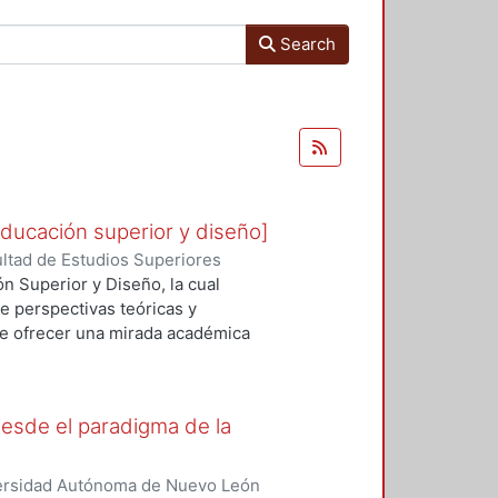
Search
, educación superior y diseño]
ltad de Estudios Superiores
a
ión Superior y Diseño, la cual
 perspectivas teóricas y
te ofrecer una mirada académica
logía, específicamente la IA, sus
edad actual. El libro ofrece la
uperior, diseño e IA desde una
desde el paradigma de la
la práctica para pensar en las
mo herramienta para potenciar la
 atender las desigualdades que
versidad Autónoma de Nuevo León