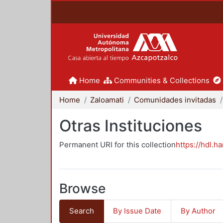
Home
Communities & Collections
Home
Zaloamati
Comunidades invitadas
Otras Instituciones
Permanent URI for this collection
https://hdl.h
Browse
Search
By Issue Date
By Author