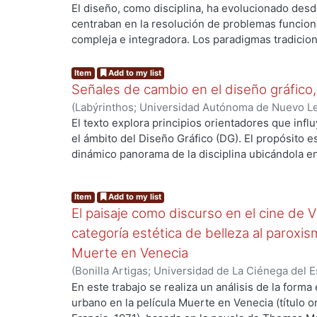
tanto vulneran a nuestra sociedad contemporáne
(México)
,
2025
)
Fragoso-Susunaga, Olivia
El diseño, como disciplina, ha evolucionado des
centraban en la resolución de problemas funcion
compleja e integradora. Los paradigmas tradiciona
...
hermenéutica y el materialismo histórico han si
diseño, pero el paradigma de la complejidad abr
Item
Add to my list
abordar los desafíos contemporáneos. El paradigm
Señales de cambio en el diseño gráfico
diseñadores a impensar su práctica, reconocien
(
Labýrinthos; Universidad Autónoma de Nuevo L
que enfrentan son complejos, multidimensionales
Susunaga, Olivia
El texto explora principios orientadores que infl
el diseño se convierte en una actividad que no s
el ámbito del Diseño Gráfico (DG). El propósito e
también cuestionar de manera crítica la realidad.
dinámico panorama de la disciplina ubicándola en
diseñan se erigen como Homo complexus, capace
complejidad es una constante. En dichos escenar
trabajar desde la interdisciplinariedad, atendiend
...
de múltiples factores: económicos, políticos, soci
con un alto sentido de responsabilidad ética y so
Item
Add to my list
que interactúan desde ámbitos locales, nacionale
las implicaciones culturales, políticas y sociales
El paisaje como discurso en el cine de Vi
intrincadas relaciones de acontecimientos que re
comprensión del impacto planetario que tiene su 
estudiado el futuro del diseño con conceptos com
categoría estética de belleza al paroxi
Antropoceno, siempre con la mirada puesta en la 
plantea que las mencionadas formas de comprend
Muerte en Venecia
la reducción de las desigualdades y la eliminació
disciplinar son cruciales para la construcción de
(
Bonilla Artigas; Universidad de La Ciénega del
económicas que tanto laceran a la humanidad.
vislumbrar la intrincada relación entre estos co
(México)
,
2024
)
Fragoso-Susunaga, Olivia
En este trabajo se realiza un análisis de la forma
esta visión resulta esencial para abordar el rumb
urbano en la película Muerte en Venecia (título ori
manera más pertinente. El DG se caracteriza por