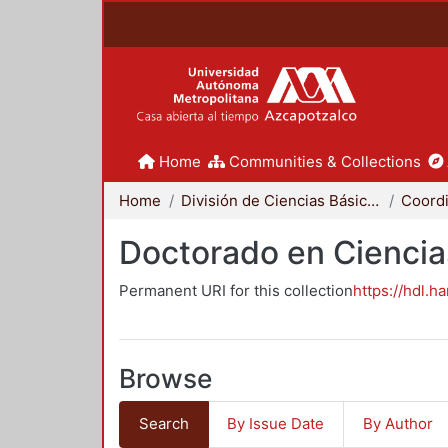
Home
Communities & Collections
Home
División de Ciencias Básicas e Ingeniería
Doctorado en Ciencias
Permanent URI for this collection
https://hdl.h
Browse
Search
By Issue Date
By Author