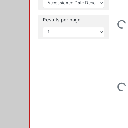
Loadin
Results per page
Loadin