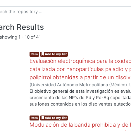
arch Results
showing
1 - 10 of 41
Item
Add to my list
Evaluación electroquímica para la oxida
catalizada por nanopartículas paladio y
polipirrol obtenidas a partir de un diso
(
Universidad Autónoma Metropolitana (México). 
g...
Ávalos Huarte, Emmanuel
El objetivo general de esta investigación es evalu
crecimiento de las NP's de Pd y Pd-Ag soportadas
sus iones contenidos en los disolventes eutéctic
su actividad másica para la reacción de oxidación
de proponer un electrocatalizador con futuras ap
Item
Add to my list
económico, eficiente y duradero sintetizado por 
Modulación de la banda prohibida y de l
construcción de una DFAFC. Los objetivos específ