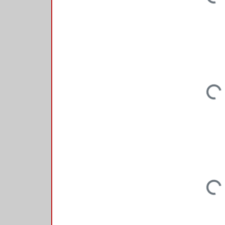
Loadin
Loadin