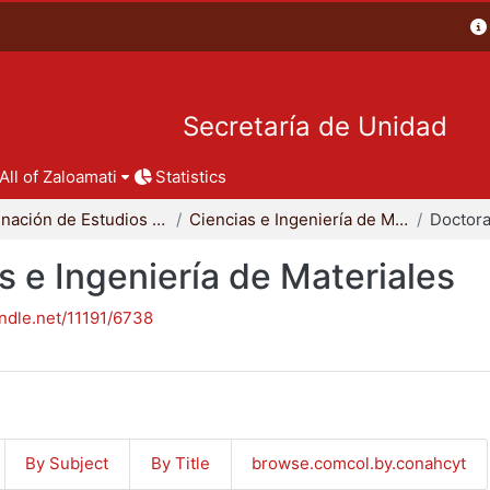
Secretaría de Unidad
All of Zaloamati
Statistics
Coordinación de Estudios de Posgrado - CBI
Ciencias e Ingeniería de Materiales
 e Ingeniería de Materiales
andle.net/11191/6738
By Subject
By Title
browse.comcol.by.conahcyt