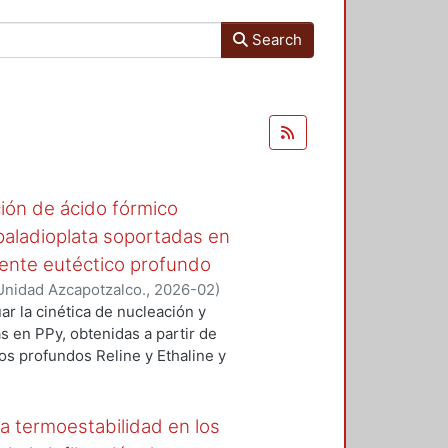
Search
ción de ácido fórmico
 paladioplata soportadas en
lvente eutéctico profundo
Unidad Azcapotzalco.
,
2026-02
)
ar la cinética de nucleación y
 en PPy, obtenidas a partir de
os profundos Reline y Ethaline y
 de ácido fórmico con el propósito
licaciones como sostenible,
medios electroquímicos para la
a termoestabilidad en los
icos del trabajo son los