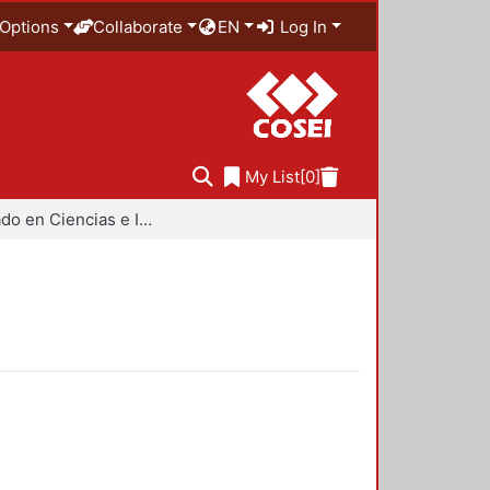
Options
Collaborate
EN
Log In
My List
[0]
Doctorado en Ciencias e Ingeniería de Materiales