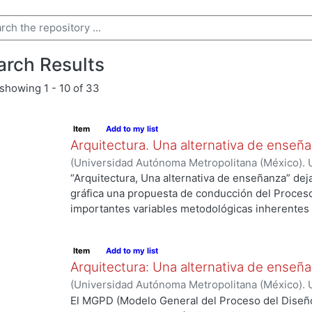
arch Results
showing
1 - 10 of 33
Item
Add to my list
Arquitectura. Una alternativa de enseñ
(
Universidad Autónoma Metropolitana (México). U
Ciencias y Artes para el Diseño.
,
2008
)
Rodrígue
“Arquitectura, Una alternativa de enseñanza” dej
gráfica una propuesta de conducción del Proceso
importantes variables metodológicas inherentes 
Eslabonario de CyAD y la creación de la Cuarta 
estructuración de los Casos de Estudio, del Anális
Item
Add to my list
Ecológica, de los Niveles de Diseño, de la Estruc
Arquitectura: Una alternativa de enseñanz
Normas físico-espaciales y socioculturales que 
(
Universidad Autónoma Metropolitana (México). 
formulación del Programa de Requerimientos, as
Rodríguez García, Humberto
;
SANDOVAL, MARIA
El MGPD (Modelo General del Proceso del Diseño)
verbalizados, conceptuales y gráficos de las hip