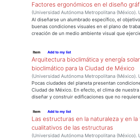
Factores ergonómicos en el diseño gráf
incompleto, ya que, en el proceso de la visión d
fuertemente de él, aunque tratando de utilizar to
(
Universidad Autónoma Metropolitana (México). U
físico-químicos y fisio-psicológicos paralelament
su provecho. El desarrollo urbano depende estre
Ciencias y Artes para el Diseño.
,
1988
)
González 
Al diseñarse un alumbrado específico, el objetiv
recíproca. Aquí se analizan factores, tanto los de
agua, así como de la forma en la que se transpor
buenas condiciones visuales en el plano de traba
luz-, como los químicos-pigmentos, clasificación, 
creación de un medio ambiente visual que ejercie
para después llegar a los culturales creados por
el rendimiento y el bienestar de sus usuarios en 
escaleras. El alumbrado sirve, también para orien
Item
Add to my list
visibilidad de las señales, por consiguiente, en es
Arquitectura bioclimática y energía sola
puede ser más importante que la horizontal.
bioclimático para la Ciudad de México
(
Universidad Autónoma Metropolitana (México). U
Ciencias y Artes para el Diseño.
,
1986
)
García Ch
Pocas ciudades del planeta presentan condicione
Freixanet, Victor
Ciudad de México. En efecto, el clima de nuestra c
diseñar y construir edificaciones que no requiere
ambiente para que las condiciones higrotérmica
durante casi todos los días del año. El presente tr
Item
Add to my list
establecer las estrategias y recomendaciones de 
Las estructuras en la naturaleza y en l
regeneración ecológica de la vivienda en el cent
cualitativos de las estructuras
coadyuvar al bienestar psicofisiológico de sus 
(
Universidad Autónoma Metropolitana (México). U
condiciones de vida e incidiendo, al mismo tiemp