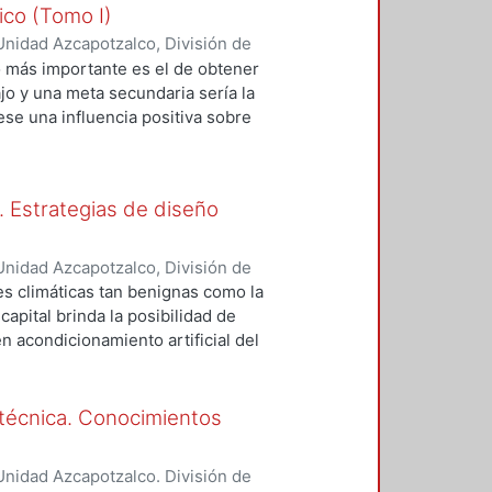
ico (Tomo I)
el color, se dan tanto fenómenos
da la rebeldía y fuerza del agua en
nidad Azcapotzalco, División de
e, los cuales se afectan en forma
chamente de la disponibilidad del
Torres, Luis Ignacio
o más importante es el de obtener
 la física-descomposición de la
ta, se usa y finalmente se desecha.
jo y una meta secundaria sería la
los fisiológicos y psicológicos,
se una influencia positiva sobre
 el hombre.
entradas, corredores, pasillos y
tación y seguridad, o sea la
tas áreas, la iluminación vertical
r. Estrategias de diseño
nidad Azcapotzalco, División de
ávez, José Roberto
;
Fuentes
s climáticas tan benignas como la
apital brinda la posibilidad de
n acondicionamiento artificial del
s sean adecuadas a sus ocupantes
abajo tiene la finalidad de
diseño bioclimático para la
a técnica. Conocimientos
ro de la Ciudad de México y
ocupantes, mejorando sus
nidad Azcapotzalco. División de
o, en un notable beneficio