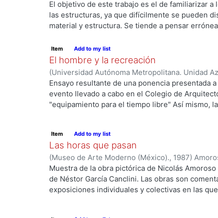
Ciencias y Artes para el Diseño.
,
1986
)
Vanden Br
El objetivo de este trabajo es el de familiarizar 
económico al utilizar sensata y adecuadamente l
las estructuras, ya que difícilmente se pueden d
disponibles.
material y estructura. Se tiende a pensar errón
estructurales son de exclusividad de la ingenierí
iluminados. Sin embargo, la mejor comprensión d
Item
Add to my list
directamente en la optimización, tanto cualitativa
El hombre y la recreación
materiales en el campo proyectual. Por otro lado, 
(
Universidad Autónoma Metropolitana. Unidad Azc
tanto a la técnica como a la naturaleza; en esta ú
Artes para el Diseño.
,
1984-02
)
Rodríguez Garcí
Ensayo resultante de una ponencia presentada a
la solución más económica a los requerimientos
evento llevado a cabo en el Colegio de Arquite
concebibles. Todo sistema funcionante en la natu
"equipamiento para el tiempo libre" Así mismo, la
de años de una evolución sustentada por princip
cotidiana", documentos ambos, que manifiestan po
– máxima resistencia, etc.) Bajo esta óptica, la c
interes y la preocupación porque el hombre recu
estructurales constituiría también una herramient
Item
Add to my list
permitan un "nuevo nacimiento", un cambio en su 
buscar reconocer y evaluar soluciones a problem
Las horas que pasan
espiritual. ...No te maravilles de que te dije: os
(
Museo de Arte Moderno (México).
,
1987
)
Amoros
Muestra de la obra pictórica de Nicolás Amoroso 
de Néstor García Canclini. Las obras son comenta
exposiciones individuales y colectivas en las que 
un catálogo de su obra.