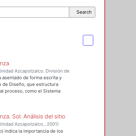
Search
anza
nidad Azcapotzalco. División de
z García, Humberto
a asentado de forma escrita y
 de Diseño, que estructura
al proceso, como el Sistema
Area de conocimiento La
is del Sitio y la Estructura
turación de la Encuesta y las
a. Sol: Análisis del sitio
conforman de manera conjunta la
Unidad Azcapotzalco.
,
2001
)
í como de los planteamientos
 DE LOURDES
 indica la importancia de los
ótesis de Diseño. Asimismo, el