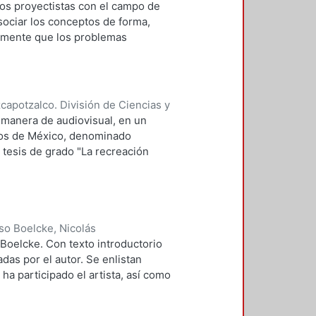
oeck, Fabricio
;
Muñoz, Arsenio
a los proyectistas con el campo de
os recursos energéticos
isociar los conceptos de forma,
eamente que los problemas
a o de algunos arquitectos
e las estructuras incide
 como cuantitativa de los
este trabajo intenta referirse
apotzalco. División de Ciencias y
ltima todo sistema es, en general,
a, Humberto
 manera de audiovisual, en un
 funcionales más complejos
ctos de México, denominado
raleza es el resultado de millones
 tesis de grado "La recreación
ios de economía: (mínimo material
r parte del que esto escribe, el
omprensión de los principios
pere los verdaderos valores que
a analítica que nos permitiría
estructura física, mental y
as proyectuales en la naturaleza.
 es necesario nacer de nuevo.
o Boelcke, Nicolás
Boelcke. Con texto introductorio
das por el autor. Se enlistan
ha participado el artista, así como