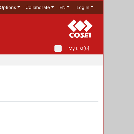
Options
Collaborate
EN
Log In
My List
[0]