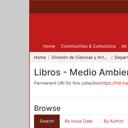
Home
Communities & Collections
All
Home
División de Ciencias y Artes para el Diseño
Libros - Medio Ambie
Permanent URI for this collection
https://hdl.h
Browse
Search
By Issue Date
By Author