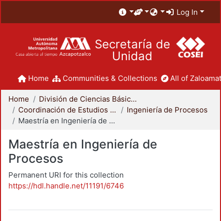
Log In
Secretaría de
Unidad
Home
Communities & Collections
All of Zaloamat
Home
División de Ciencias Básicas e Ingeniería
Coordinación de Estudios de Posgrado - CBI
Ingeniería de Procesos
Maestría en Ingeniería de Procesos
Maestría en Ingeniería de
Procesos
Permanent URI for this collection
https://hdl.handle.net/11191/6746