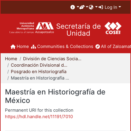
Log In
Secretaría de
Unidad
Home
Communities & Collections
All of Zaloamat
Home
División de Ciencias Sociales y Humanidades
Coordinación Divisional de Posgrado
Posgrado en Historiografía
Maestría en Historiografía de México
Maestría en Historiografía de
México
Permanent URI for this collection
https://hdl.handle.net/11191/7010