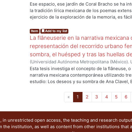
Flores Romero, Luis
Ese espacio, ese jardín de Coral Bracho se ha i
la tradición lírica mexicana de los poemas extens
ejercicio de la exploración de la memoria, es fácil
sustrato biográfico del poema y al valor del pas
elaboración poética. Sin embargo, por la propuesta
Item
Add to my list
discusión crítica nos adentra sobre todo a la nat
La flâneuserie en la narrativa mexican
espacio, ese jardín, la experiencia del pasado ya 
representación del recorrido urbano fe
por la evocación de un instante de plenitud don
sombra, el huésped y tras las huellas de
sensoriales en su relación con los espacios. Est
(
Universidad Autónoma Metropolitana (México). 
hallar los mecanismos de construcción de una ex
CARRERA SILVA, FREDDY
Esta tesis investiga el concepto de la flâneuse, o
aun cuando ésta parta de una experiencia vinculad
narrativa mexicana contemporánea utilizando tr
estudio: Los deseos y su sombra de Ana Clavel, 
Tras las huellas de mi olvido de Bibiana Camacho. 
distinguir la presencia de la flâneuse como un “ti
(current)
«
1
2
3
4
5
6
contraparte masculina. El trabajo argumenta que, 
del imaginario del siglo XIX, la flâneuse es resu
el género, el espacio y el cuerpo en la sociedad
 in unrestricted open access, the teaching and research outpu
se estructura en torno a tres elementos clave: la
he institution, as well as content from other institutions that 
cuerpo femenino. El cuerpo es analizado como un 