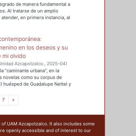
ntegrado de manera fundamental a
os. Al tratarse de un amplio
 atender, en primera instancia, al
ado personal como cauce para la
 estilística del mismo texto, la
uraleza verbal y poética de Ese
a contemporánea:
no a través del testimonio, sino
menino en los deseos y su
de entran en juego estímulos
 mi olvido
udiar dichas interacciones permite
Unidad Azcapotzalco.
,
2025-04
)
periencia absolutamente poética,
 la “caminante urbana”, en la
a a la infancia de la poeta.
es novelas como su corpus de
El huésped de Guadalupe Nettel y
El objetivo principal es analizar y
po” literario diferenciándolo de su
7
»
a diferencia del flâneur surgido
ltado de los cuestionamientos sobre
 contemporánea. La investigación
t of UAM Azcapotzalco. It also includes some
 memoria, el espacio urbano y el
are openly accessible and of interest to our
objeto problemático y, a la vez,