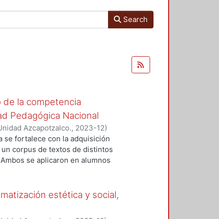
Search
o de la competencia
dad Pedagógica Nacional
Unidad Azcapotzalco.
,
2023-12
)
a se fortalece con la adquisición
 un corpus de textos de distintos
. Ambos se aplicaron en alumnos
a en Pedagogía de la Universidad
2 y 2022-1. El propósito era
urante el curso para fortalecer su
tización estética y social,
eden llegar a ser profesores de
del corpus y el diseño de las