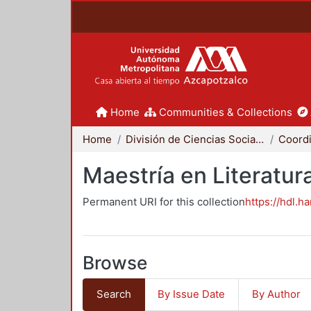
Home
Communities & Collections
Home
División de Ciencias Sociales y Humanidades
Maestría en Literat
Permanent URI for this collection
https://hdl.h
Browse
Search
By Issue Date
By Author