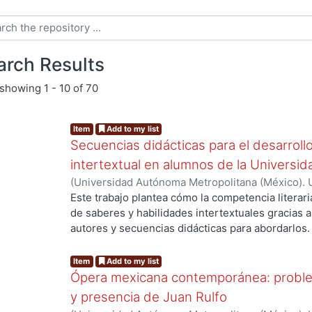
arch Results
showing
1 - 10 of 70
Item
Add to my list
Secuencias didácticas para el desarroll
intertextual en alumnos de la Universi
(
Universidad Autónoma Metropolitana (México). 
Hernández Santamarina, Lucía de Jesús
Este trabajo plantea cómo la competencia literari
de saberes y habilidades intertextuales gracias a
autores y secuencias didácticas para abordarlos
de séptimo y octavo semestres de la Licenciatur
Pedagógica Nacional durante los semestres 2021-
Item
Add to my list
desarrollar sus habilidades y saberes literarios d
Ópera mexicana contemporánea: problema
competencia literaria ya que muchos de ellos pu
y presencia de Juan Rulfo
español en educación básica. En la conformación 