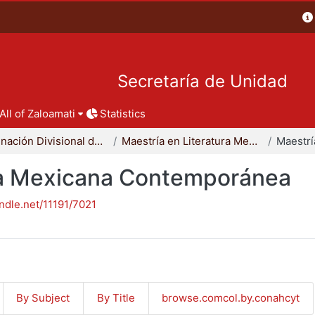
Secretaría de Unidad
All of Zaloamati
Statistics
Coordinación Divisional de Posgrado
Maestría en Literatura Mexicana Contemporánea
ura Mexicana Contemporánea
andle.net/11191/7021
By Subject
By Title
browse.comcol.by.conahcyt