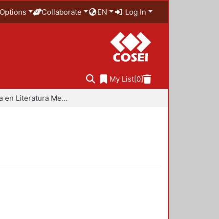
Options
Collaborate
EN
Log In
My List
[0]
Maestría en Literatura Mexicana Contemporánea