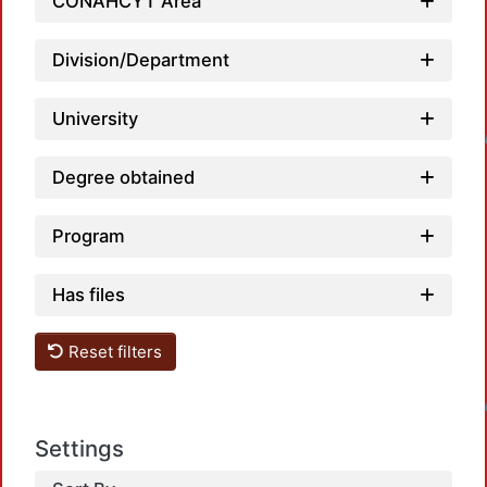
CONAHCYT Area
Division/Department
Load
University
Degree obtained
Program
Has files
Reset filters
Load
Settings