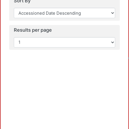
Sort By
Results per page
Load