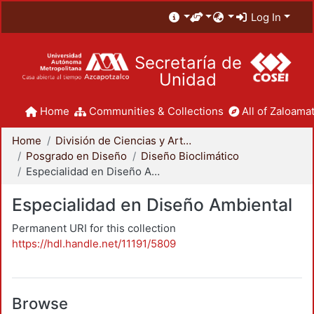
Log In
Secretaría de
Unidad
Home
Communities & Collections
All of Zaloamat
Home
División de Ciencias y Artes para el Diseño
Posgrado en Diseño
Diseño Bioclimático
Especialidad en Diseño Ambiental
Especialidad en Diseño Ambiental
Permanent URI for this collection
https://hdl.handle.net/11191/5809
Browse