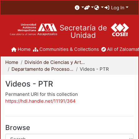
Log In
Secretaría de
Unidad
Home
Communities & Collections
All of Zaloamat
Home
División de Ciencias y Artes para el Diseño
Departamento de Procesos y Técnicas de Realización
Videos - PTR
Videos - PTR
Permanent URI for this collection
https://hdl.handle.net/11191/364
Browse