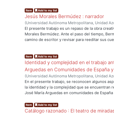
Palabras clave / Key words: suicidio, celibato y l
g...
elemento de estudio.
de El Quijote / suicide, celibate and liberty in two
Item
Add to my list
Jesús Morales Bermúdez : narrador
(
Universidad Autónoma Metropolitana, Unidad Azc
Sociales y Humanidades, Departamento de Huma
El presente trabajo es un repaso de la obra creat
Vicente
Morales Bermúdez. Ante el paso del tiempo, Berm
camino de escritor y revisar para reeditar sus cu
fundamentalmente, de sus novelas, y deja al marg
g...
traductor.
It is a review of the literary production anthropo
Item
Add to my list
Identidad y complejidad en el trabajo a
Bermúdez had. As time went by, the writer decided
and novels. In this essay the focus is on his novel
Arguedas en Comunidades de España y 
and translations.
(
Universidad Autónoma Metropolitana, Unidad Azc
Palabra s clave
Sociales y Humanidades, Departamento de Huma
En el presente trabajo, se reconocen algunos asp
Novela, cuento, relato, narrativa indigenista, auto
Leocadio Edgar
la identidad y la complejidad que se encuentran r
Key words
José María Arguedas en comunidades de España 
Novel, short story, story, “indigenista” narrative, 
g...
cuando el instrumental teórico llegó al ámbito 
tiempo después de su muerte, el autor tuvo una g
Item
Add to my list
la comprensión del mundo subjetivo y las bases 
Catálogo razonado : El teatro de mirad