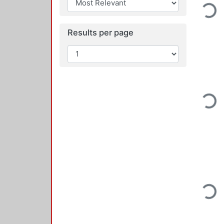
Loadin
Results per page
Loadin
Loadin