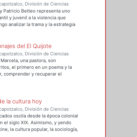
apotzalco, División de Ciencias
nidades
,
2013-12
)
Sperling,
a y Patricio Betteo representa uno
til y juvenil a la violencia que
o analizar la trama y la estrategia
cción narrativa mexicana
e la representación del trauma
o.
onajes del El Quijote
ry Los ojos de Lía is one of the
apotzalco, División de Ciencias
enile literature towards violence
nidades
,
2013-06
)
Rudoy, Myriam
y Marcela, una pastora, son
sis proposes a contextualization
itos, el primero en un poema y la
 of the contemporary production
r, comprender y recuperar el
limits of representation
ene que en estos tres capítulos: xii,
truction of meaning.
la mencionada pastora tratamiento de
s.
zación del trauma, violencia,
de la cultura hoy
erd girl, are two Cervantine
 on a poem and the latter
apotzalco, División de Ciencias
nd recover the
dades, Área de Historia y Cultura
icados oscila desde la época colonial
ercialization of trauma, violence,
stains that Cervantes along
ordinadora
;
Medina, Manuel F.,
n el siglo XIX. Asimismo, y yendo
lements of the Spanish pastoral
cine, la cultura popular, la sociología,
ica, la filosofía y la historia como