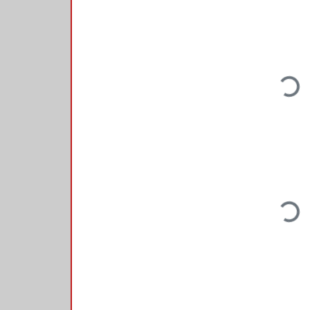
Loadin
Loadin