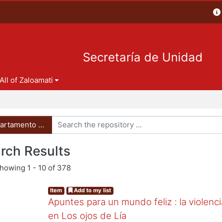
Secretaría de Unidad
All of Zaloamati
artamento de Humanidades
rch Results
showing
1 - 10 of 378
Item
Add to my list
Apuntes para un mundo feliz : la violenci
en Los ojos de Lía