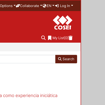
Options
Collaborate
EN
Log In
My List
[0]
Search
a como experiencia iniciática