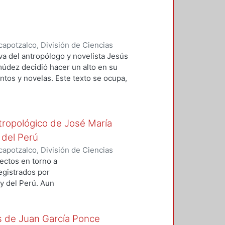
ibertad en dos personajes
 characters of Don Quixote. tyvlxl
apotzalco, División de Ciencias
nidades
,
2013-12
)
Francisco Torres,
iva del antropólogo y novelista Jesús
údez decidió hacer un alto en su
entos y novelas. Este texto se ocupa,
en su trabajo de cuentista y
logist and novelist Jesús Morales
ntropológico de José María
 to stop to edit again his stories
s, putting aside his stories
del Perú
apotzalco, División de Ciencias
nidades
,
2011-12
)
Sulca Báez,
ectos en torno a
biografía.
egistrados por
y del Perú. Aun
autobiography. tyvlxli
académico mucho
ran claridad para
reales que motivan
as de Juan García Ponce