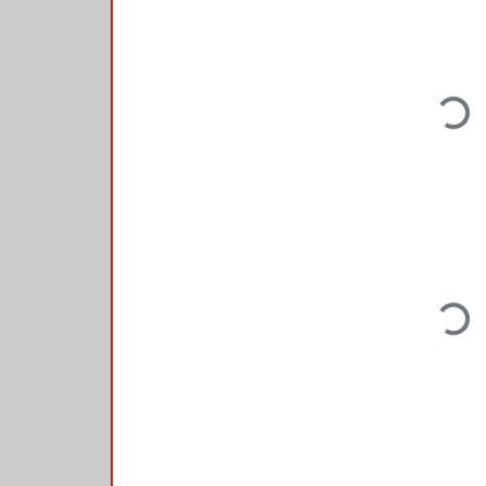
Loadin
Loadin