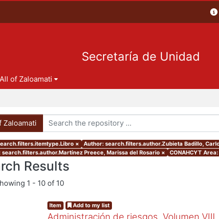
Secretaría de Unidad
All of Zaloamati
of Zaloamati
earch.filters.itemtype.Libro
×
Author: search.filters.author.Zubieta Badillo, Carl
 search.filters.author.Martínez Preece, Marissa del Rosario
×
CONAHCYT Area: 
rch Results
showing
1 - 10 of 10
Item
Add to my list
Administración de riesgos. Volumen VIII