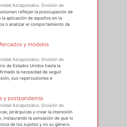
e investigación, así como formas
nidad Azcapotzalco. División de
ías y enfoques financieros.
z Preece, Marissa del Rosario
;
 volumen reflejan la preocupación de
;
Venegas-Martínez, Francisco
;
la aplicación de aquellos en la
sús
;
Cervantes-de-la-Torre,
os o analizar el comportamiento de
les Castro, Arturo
;
García Salgado,
níngún sistema financiero es inmune
Ramírez, Ambrosio
;
Vargas Vega,
 los mercados globbales y teniendo
dor
;
Moreno, Heriberto
;
Henaine
ores puede generar medidas para
 Mercados y modelos
, en este nuevo volumen de la serie
n trabajos de investigación en dos
nidad Azcapotzalco. División de
l estudio de los sistemas
z Preece, Marissa del Rosario
;
ario de Estados Unidos hasta la
os.
;
Venegas-Martínez, Francisco
;
nfirmado la necesidad de seguir
na
;
Morales Castro, Arturo
;
Castillo
isión, sus repercusiones e
ldo
;
Rodríguez Caballero, C.
 riesgos financieros y económicos
Reyes, Luis Fernando
;
Henaine
trias. Considerando la situación
go, Francisco
esultados de investigación que tratan
ia y postpandemia
miento y optimización de los
nidad Azcapotzalco. División de
 financiera internacional. De igual
 Infante, Elvia
;
Sosa Castro, Miriam
;
cas, jerárquicas y crear la impresión
an instrumentos y mercados
illo, Carlos
;
García Muñoz Aparicio,
, instaurando la sensación de que lo
o a una mejor administración de
 Sánchez, Zoily Mery
;
Martínez
nica de los sujetos y no su género.