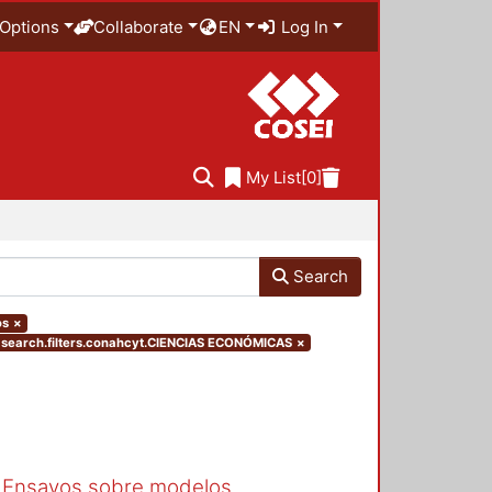
Options
Collaborate
EN
Log In
My List
[0]
Search
os
×
search.filters.conahcyt.CIENCIAS ECONÓMICAS
×
. Ensayos sobre modelos,