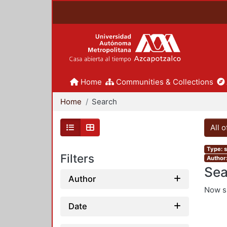
Home
Communities & Collections
Home
Search
All 
Type: s
Filters
Author:
Sea
Author
Now 
Date