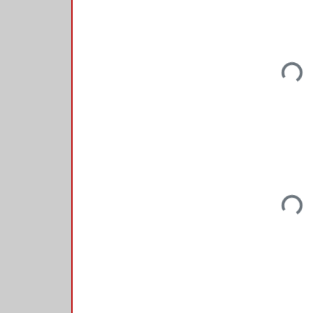
Loadin
Loadin