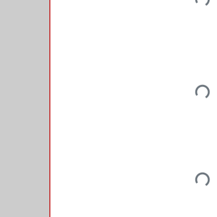
Loadin
Loadin