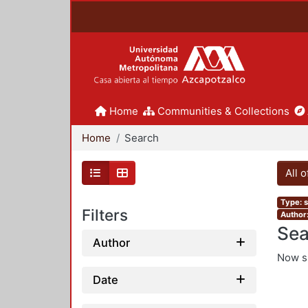
Home
Communities & Collections
Home
Search
All 
Type: s
Filters
Author:
Sea
Author
Now 
Date