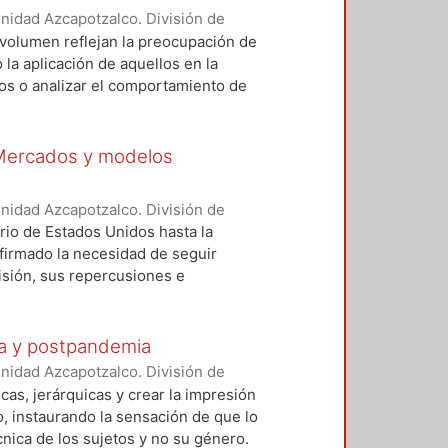
e investigación, así como formas
nidad Azcapotzalco. División de
ías y enfoques financieros.
z Preece, Marissa del Rosario
;
 volumen reflejan la preocupación de
;
Venegas-Martínez, Francisco
;
la aplicación de aquellos en la
sús
;
Cervantes-de-la-Torre,
os o analizar el comportamiento de
les Castro, Arturo
;
García Salgado,
níngún sistema financiero es inmune
Ramírez, Ambrosio
;
Vargas Vega,
 los mercados globbales y teniendo
dor
;
Moreno, Heriberto
;
Henaine
ores puede generar medidas para
 Mercados y modelos
, en este nuevo volumen de la serie
n trabajos de investigación en dos
nidad Azcapotzalco. División de
l estudio de los sistemas
z Preece, Marissa del Rosario
;
ario de Estados Unidos hasta la
os.
;
Venegas-Martínez, Francisco
;
nfirmado la necesidad de seguir
na
;
Morales Castro, Arturo
;
Castillo
isión, sus repercusiones e
ldo
;
Rodríguez Caballero, C.
 riesgos financieros y económicos
Reyes, Luis Fernando
;
Henaine
trias. Considerando la situación
go, Francisco
esultados de investigación que tratan
ia y postpandemia
miento y optimización de los
nidad Azcapotzalco. División de
 financiera internacional. De igual
 Infante, Elvia
;
Sosa Castro, Miriam
;
cas, jerárquicas y crear la impresión
an instrumentos y mercados
illo, Carlos
;
García Muñoz Aparicio,
, instaurando la sensación de que lo
o a una mejor administración de
 Sánchez, Zoily Mery
;
Martínez
nica de los sujetos y no su género.