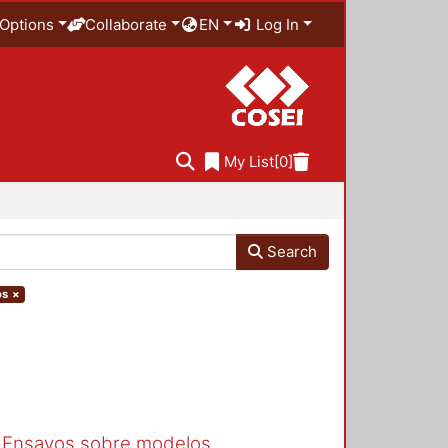
Options
Collaborate
EN
Log In
My List
[0]
Search
os
×
. Ensayos sobre modelos,