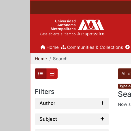
Home
Communities & Collections
Home
Search
All 
Type co
Filters
Sea
Author
Now 
Subject