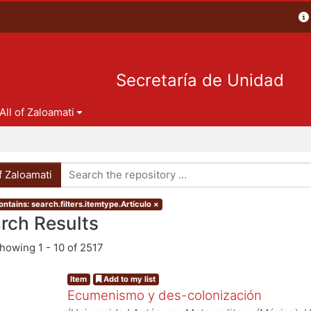
Secretaría de Unidad
All of Zaloamati
of Zaloamati
ntains: search.filters.itemtype.Artículo
×
rch Results
showing
1 - 10 of 2517
Item
Add to my list
Ecumenismo y des-colonización