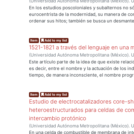
(
Universidad Autónoma Metropolitana (México). U
Ciencias Sociales y Humanidades.
,
2018
)
Martíne
En los estudios poscoloniales y subalternos no sól
eurocentrista de la modernidad, su manera de cont
ordenar sus hitos; también se busca un desmante
...
promueve una visión crítica que poco a poco perm
políticas, desarticulando las narrativas unívocas,
desde los cuales mirar y ser. Pero, ¿ejercen real
Item
Add to my list
1521-1821 a través del lenguaje en una 
inmediata sobre las formas de vida cotidiana, so
por esta duda, en este ensayo se hace un recorrido
(
Universidad Autónoma Metropolitana (México). U
que dan cuenta de la oposición centro-periferia, 
Ciencias Sociales y Humanidades.
,
2021-12
)
Cald
Este artículo parte de la idea de que existe relaci
que postula Aguirre Beltrán, pasando por la transc
es decir, entre el nombre y la actuación de los ind
estudios culturales y latinoamericanos, los poscol
tiempo, de manera inconsciente, el nombre prog
...
propone un ecumenismo sin barbarie.
el caso de los sustantivos propios de persona y
se analiza la historia de México a través de los p
Tenochtitlan hasta 1821. Se observa la época nov
Item
Add to my list
Estudio de electrocatalizadores core-sh
Independencia. Se comentan hallazgos interesan
inició con el tótem de un águila venciendo una s
heteroestructurados para celdas de co
prisionero, el águila que cae. En el caso de la Gu
intercambio protónico
historia fuera una novela, fue iniciada por Ignaci
(
Universidad Autónoma Metropolitana (México). U
de allí” en Dolores por los dolores sufridos por l
Ciencias Básicas e Ingeniería.
,
2015
)
Romero Hern
En una celda de combustible de membrana de in