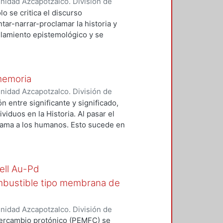
nidad Azcapotzalco. División de
z Ramírez, Fernando
o se critica el discurso
ar-narrar-proclamar la historia y
lamiento epistemológico y se
ee las realidades afectivas y
 preconizando lugares distintos
mente estos estudios una influencia
memoria
bre las micro-realidades? Guiados
 crítico por las distintas teorías
nidad Azcapotzalco. División de
desde la integración sociocultural
erón, Mario
ón entre significante y significado,
ulturación, el decolonialismo, los
ividuos en la Historia. Al pasar el
oniales y subalternos. Al final se
rama a los humanos. Esto sucede en
 los topónimos. Con este pensamiento
rotagonistas desde la fundación de
ohispana y la Guerra de
ell Au-Pd
tes como que el imperio azteca
erpiente y finaliza con Cuauhtémoc
mbustible tipo membrana de
erra de Independencia, como si la
o Allende con el significado de “fuego
nidad Azcapotzalco. División de
a explotación y el hambre del pueblo.
ández, Adrián
;
Manríquez Ramírez,
tercambio protónico (PEMFC) se