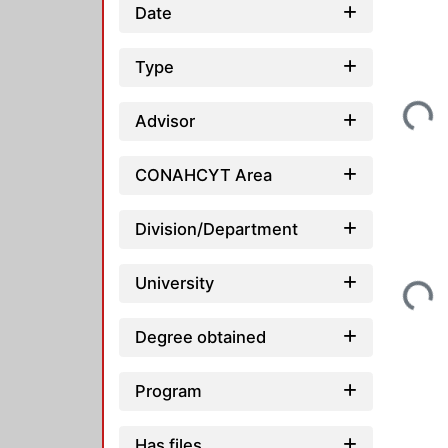
Date
Type
Loading
Advisor
CONAHCYT Area
Division/Department
Loading
University
Degree obtained
Program
Has files