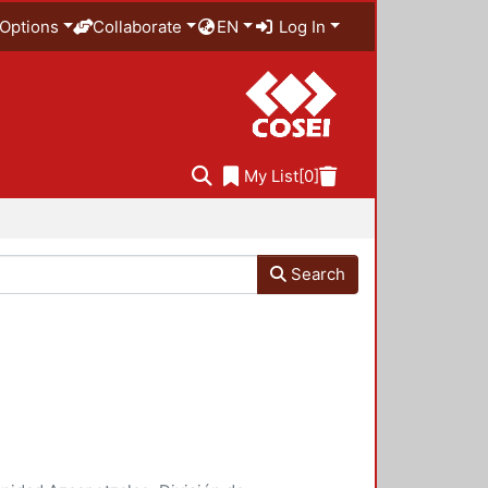
Options
Collaborate
EN
Log In
My List
[0]
Search