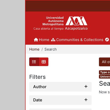
Home
Communities & Collections
Home
Search
All 
Type co
Filters
Univers
Sea
Author
Now 
Date