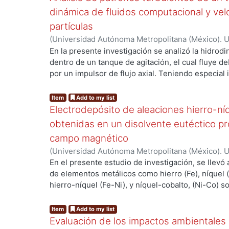
dinámica de fluidos computacional y vel
partículas
(
Universidad Autónoma Metropolitana (México). 
de Servicios de Información.
,
2021-12
)
González N
En la presente investigación se analizó la hidrod
dentro de un tanque de agitación, el cual fluye de
g...
por un impulsor de flujo axial. Teniendo especial
derivados de la generación de la energía cinética
disipación. Así como su variación al modificar las
Item
Add to my list
paletas inclinadas a 45°, al utilizar surcos en fo
Electrodepósito de aleaciones hierro-níq
de los campos de velocidad con la técnica de la 
obtenidas en un disolvente eutéctico pr
partículas en diferentes planos, con el objetivo d
campo magnético
resolución angular. El sistema consta de un láser
(
Universidad Autónoma Metropolitana (México). 
onda de 532nm y 75mJ. Una cámara con una resol
de Servicios de Información.
,
2023
)
Sánchez Vite
En el presente estudio de investigación, se llevó
frecuencia de 16 tomas por segundo. El tanque de
de elementos metálicos como hierro (Fe), níquel (N
con un diámetro de 25cm (T), con cuatro deflect
g...
hierro-níquel (Fe-Ni), y níquel-cobalto, (Ni-Co) s
ancho de 2.5cm, montados en las paredes internas
Para lograr esto, se empleó una solución electrol
se colocó de forma concéntrica a una altura del fo
(DES) compuesta por cloruro de colina (ChCl) y u
fluido de trabajo es agua y se emplean alrededor d
Item
Add to my list
1:2. La electrodeposición de los metales y las ale
una altura de 25cm (H). Además, se utilizó el p
Evaluación de los impactos ambientales