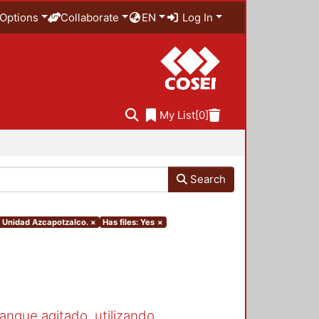
Options
Collaborate
EN
Log In
My List
[0]
Search
. Unidad Azcapotzalco.
×
Has files: Yes
×
anque agitado, utilizando