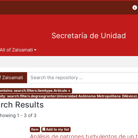
Secretaría de Unidad
All of Zaloamati
of Zaloamati
ntains: search.filters.itemtype.Artículo
×
ity: search.filters.degreegrantor.Universidad Autónoma Metropolitana (México)
rch Results
showing
1 - 3 of 3
Item
Add to my list
Análisis de patrones turbulentos de un t