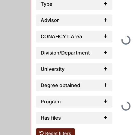
Type
Advisor
CONAHCYT Area
Loadin
Division/Department
University
Degree obtained
Program
Loadin
Has files
Reset filters