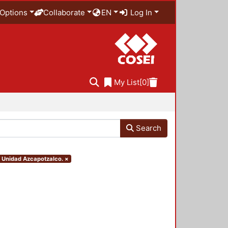
Options
Collaborate
EN
Log In
My List
[0]
Search
. Unidad Azcapotzalco.
×