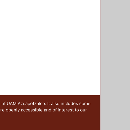
n de los cationes metálicos sobre el
ados en los transitorios
eccionaron con base en la
licas, identificando los puntos
 (Ni (II), Co (II) y Fe (II)). Se
ensidad de corriente obtenidos con
e la electroreducción del Ni, Co y
o con la finalidad de conocer los
ectrodo de carbono vítreo
campo magnético constante en la
eaciones de estudio antes
bación externa aumenta la tasa de
 a la formación de depósitos de
significativa en el transporte
erficie del electrodo.
t of UAM Azcapotzalco. It also includes some
are openly accessible and of interest to our