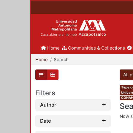
Home
Communities & Collections
Home
Search
All 
Type co
Filters
Univers
CONAHC
Sea
Author
Now 
Date