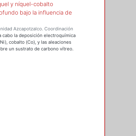
uel y níquel-cobalto
ofundo bajo la influencia de
Unidad Azcapotzalco. Coordinación
, José Enrique
 a cabo la deposición electroquímica
i), cobalto (Co), y las aleaciones
obre un sustrato de carbono vítreo.
ítica basada en una mezcla eutéctica
rea (U), en una proporción molar de
aciones se llevó a cabo bajo la
nte de 1.48x10-4 T, generado por
limentación de 3.15 A y una
a de metales y aleaciones se realizó
s especies electroactivas; en el
mbos metales, se utilizó la misma
les involucrados. Se utilizaron
ca y cronoamperometría, en cada
e empleó para determinar el rango de
s de Fe(II), Ni(II) o Co(II), así como
 alcanzar un potencial lo