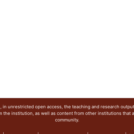
suficientemente negativo para lograr la deposició
sustrato de carbono vítreo. Los potenciales utiliz
potenciostáticos de densidad de corriente se sel
información obtenida de las voltamperometrías cíc
donde se observó la reducción de los iones metálicos
analizaron los transitorios potenciostáticos de d
base en el intervalo de potencial donde se produc
Fe, así como , y las aleaciones Fe-Ni, y Ni-Co, est
mecanismos de nucleación y crecimiento en el el
empleado. También, se analizó la influencia del 
nucleación y crecimiento de los metales, y las al
mencionadas. El análisis muestra que esta pertur
deposición de los metales lo que podría conducir
grano más fino; así mismo se presenta una mejora 
masivo de las especies electroactivas hacia la sup
 in unrestricted open access, the teaching and research outpu
he institution, as well as content from other institutions that 
community.