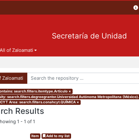
Secretaría de Unidad
All of Zaloamati
of Zaloamati
ntains: search.filters.itemtype.Artículo
×
ity: search.filters.degreegrantor.Universidad Autónoma Metropolitana (México)
YT Area: search.filters.conahcyt.QUÍMICA
×
rch Results
showing
1 - 1 of 1
Item
Add to my list