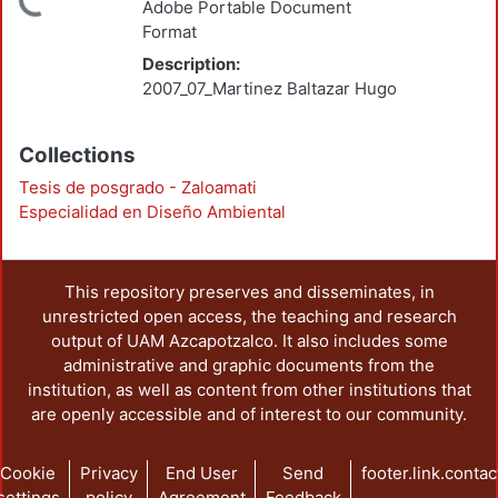
ading...
Adobe Portable Document
Format
Description:
2007_07_Martinez Baltazar Hugo
Collections
Tesis de posgrado - Zaloamati
Especialidad en Diseño Ambiental
This repository preserves and disseminates, in
unrestricted open access, the teaching and research
output of UAM Azcapotzalco. It also includes some
administrative and graphic documents from the
institution, as well as content from other institutions that
are openly accessible and of interest to our community.
Cookie
Privacy
End User
Send
footer.link.contac
settings
policy
Agreement
Feedback