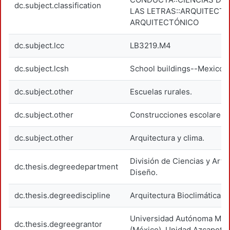
dc.subject.classification
LAS LETRAS::ARQUITECTU
ARQUITECTÓNICO
dc.subject.lcc
LB3219.M4
dc.subject.lcsh
School buildings--Mexico.
dc.subject.other
Escuelas rurales.
dc.subject.other
Construcciones escolares.
dc.subject.other
Arquitectura y clima.
División de Ciencias y Arte
dc.thesis.degreedepartment
Diseño.
dc.thesis.degreediscipline
Arquitectura Bioclimática.
Universidad Autónoma Metr
dc.thesis.degreegrantor
(México). Unidad Azcapotza