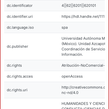
dc.identificator
4||62||6201||620101
dc.identifier.uri
https://hdl.handle.net/1119
dc.language.iso
spa
Universidad Autónoma Metr
(México). Unidad Azcapotza
dc.publisher
Coordinación de Servicios 
Información.
dc.rights
Atribución-NoComercial-Si
dc.rights.acces
openAccess
http://creativecommons.org
dc.rights.uri
nc-nd/4.0
HUMANIDADES Y CIENCIAS
CONDUCTA::CIENCIAS DE 