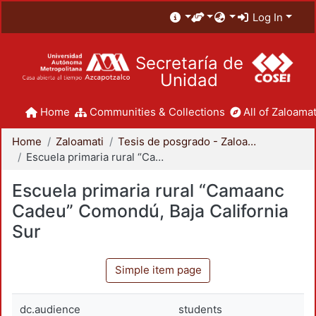
Log In
Secretaría de
Unidad
Home
Communities & Collections
All of Zaloamat
Home
Zaloamati
Tesis de posgrado - Zaloamati
Escuela primaria rural “Camaanc Cadeu” Comondú, Baja California Sur
Escuela primaria rural “Camaanc
Cadeu” Comondú, Baja California
Sur
Simple item page
dc.audience
students