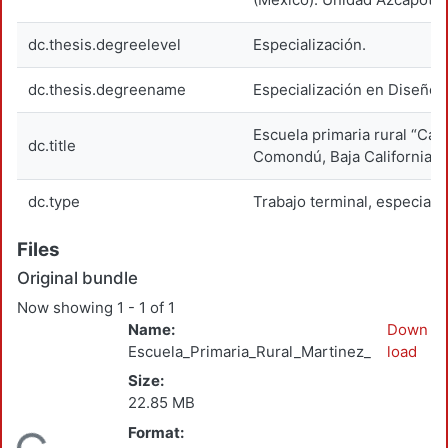
dc.thesis.degreelevel
Especialización.
dc.thesis.degreename
Especialización en Diseño.
Escuela primaria rural “C
dc.title
Comondú, Baja California S
dc.type
Trabajo terminal, especiali
Files
Original bundle
Now showing
1 - 1 of 1
Name:
Down
Escuela_Primaria_Rural_Martinez_Baltazar_H
load
Size:
22.85 MB
Format: