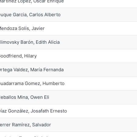
artínez López, Oscar Enrique
uque Garcia, Carlos Alberto
endoza Solis, Javier
limovsky Barón, Edith Alicia
oodfriend, Hilary
rtega Valdez, María Fernanda
uadarrama Gomez, Humberto
eballos Mina, Owen Eli
íaz González, Josafath Ernesto
errer Ramírez, Salvador