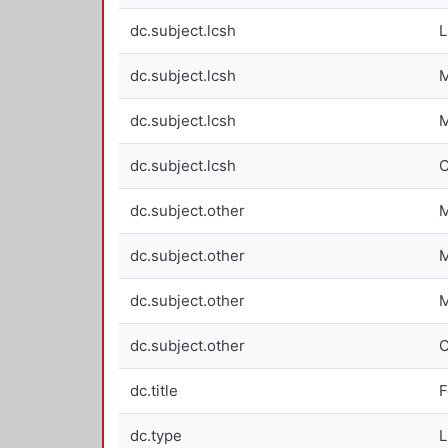
dc.subject.lcsh
L
dc.subject.lcsh
M
dc.subject.lcsh
M
dc.subject.lcsh
C
dc.subject.other
M
dc.subject.other
M
dc.subject.other
M
dc.subject.other
C
dc.title
F
dc.type
L