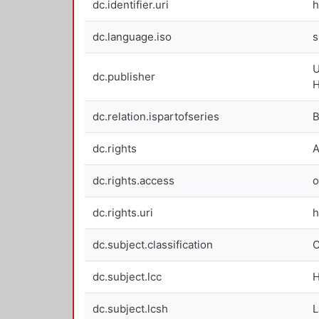
dc.identifier.uri
h
dc.language.iso
s
U
dc.publisher
H
dc.relation.ispartofseries
B
dc.rights
A
dc.rights.access
o
dc.rights.uri
h
dc.subject.classification
C
dc.subject.lcc
dc.subject.lcsh
L