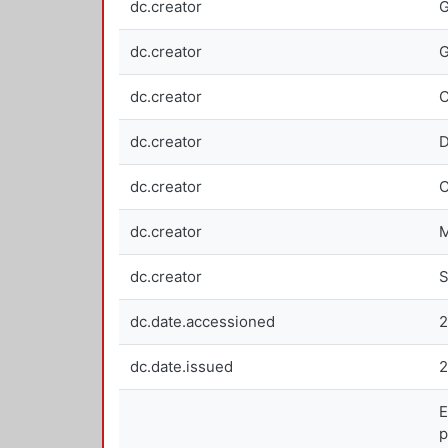
dc.creator
G
dc.creator
G
dc.creator
C
dc.creator
D
dc.creator
C
dc.creator
M
dc.creator
S
dc.date.accessioned
2
dc.date.issued
E
p