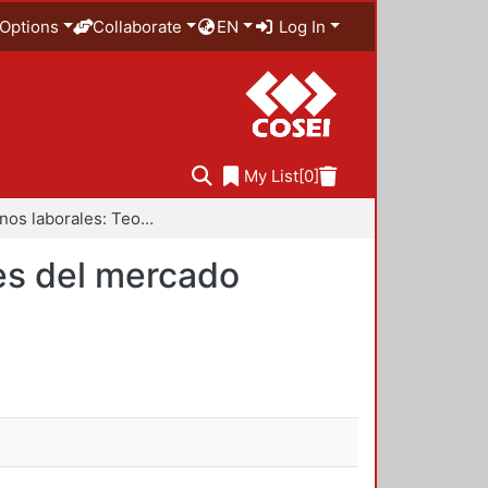
Options
Collaborate
EN
Log In
My List
[0]
Fenómenos laborales: Teoría económica y realidades del mercado laboral mexicano
es del mercado