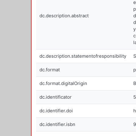
e
p
dc.description.abstract
d
d
y
c
l
dc.description.statementofresponsibility
S
dc.format
p
dc.format.digitalOrigin
B
dc.identificator
dc.identifier.doi
h
dc.identifier.isbn
9