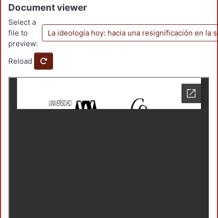
Document viewer
Select a
file to
La ideología hoy: hacia una resignificación en la 
preview:
Reload