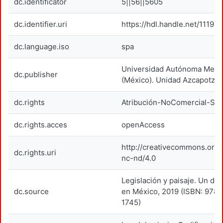
dc.identificator
5||56||5605
dc.identifier.uri
https://hdl.handle.net/11191
dc.language.iso
spa
Universidad Autónoma Metro
dc.publisher
(México). Unidad Azcapotzal
dc.rights
Atribución-NoComercial-Sin
dc.rights.acces
openAccess
http://creativecommons.org/
dc.rights.uri
nc-nd/4.0
Legislación y paisaje. Un de
dc.source
en México, 2019 (ISBN: 978
1745)