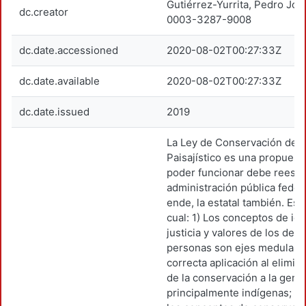
Gutiérrez-Yurrita, Pedro Jo
dc.creator
0003-3287-9008
dc.date.accessioned
2020-08-02T00:27:33Z
dc.date.available
2020-08-02T00:27:33Z
dc.date.issued
2019
La Ley de Conservación del 
Paisajístico es una propuest
poder funcionar debe reestru
administración pública federa
ende, la estatal también. Es 
cual: 1) Los conceptos de ide
justicia y valores de los der
personas son ejes medulare
correcta aplicación al elimina
de la conservación a la gent
principalmente indígenas; 2