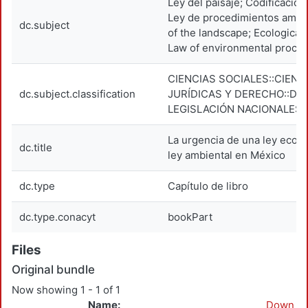
Ley del paisaje; Codificación
Ley de procedimientos ambi
dc.subject
of the landscape; Ecological 
Law of environmental proce
CIENCIAS SOCIALES::CIENC
dc.subject.classification
JURÍDICAS Y DERECHO::DE
LEGISLACIÓN NACIONALES
La urgencia de una ley ecoló
dc.title
ley ambiental en México
dc.type
Capítulo de libro
dc.type.conacyt
bookPart
Files
Original bundle
Now showing
1 - 1 of 1
Name:
Down