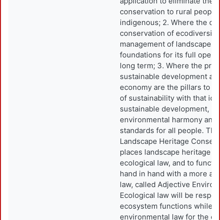
application to eliminate the 
conservation to rural people
indigenous; 2. Where the co
conservation of ecodiversity 
management of landscapes a
foundations for its full opera
long term; 3. Where the prec
sustainable development an
economy are the pillars to r
of sustainability with that ide
sustainable development, in 
environmental harmony and b
standards for all people. Th
Landscape Heritage Conserv
places landscape heritage wi
ecological law, and to functi
hand in hand with a more adm
law, called Adjective Enviro
Ecological law will be respon
ecosystem functions while
environmental law for the dis