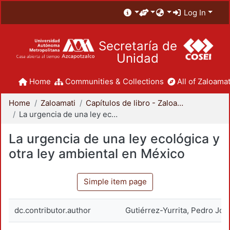
Log In
Secretaría de
Unidad
Home
Communities & Collections
All of Zaloamat
Home
Zaloamati
Capítulos de libro - Zaloamati
La urgencia de una ley ecológica y otra ley ambiental en México
La urgencia de una ley ecológica y
otra ley ambiental en México
Simple item page
dc.contributor.author
Gutiérrez-Yurrita, Pedro Joa