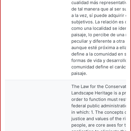
cualidad más representativa 
de tal manera que al ser suje
a la vez, sí puede adquirir d
subjetivos. La relación es dob
como una localidad se identif
paisaje, lo percibe de una 
peculiar y diferente a otra lo
aunque esté próxima a ella. E
define a la comunidad en su 
formas de vida y desarrollo; 
comunidad define el carácter
paisaje.
The Law for the Conservatio
Landscape Heritage is a propo
order to function must restr
federal public administration. 
in which: 1. The concepts of i
justice and values of the righ
people, are core axes for the