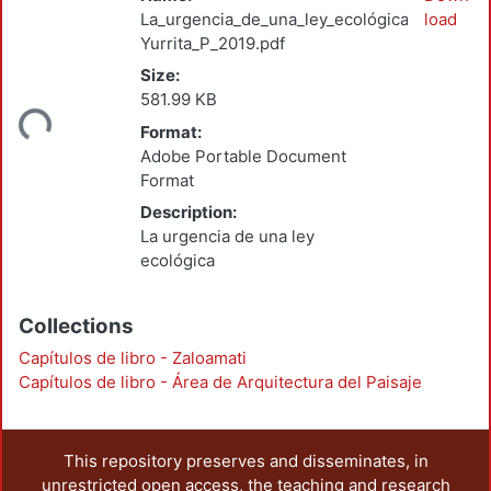
La_urgencia_de_una_ley_ecológica_Gutierrez
load
Yurrita_P_2019.pdf
Loading...
Size:
581.99 KB
Format:
Adobe Portable Document
Format
Description:
La urgencia de una ley
ecológica
Collections
Capítulos de libro - Zaloamati
Capítulos de libro - Área de Arquitectura del Paisaje
This repository preserves and disseminates, in
unrestricted open access, the teaching and research