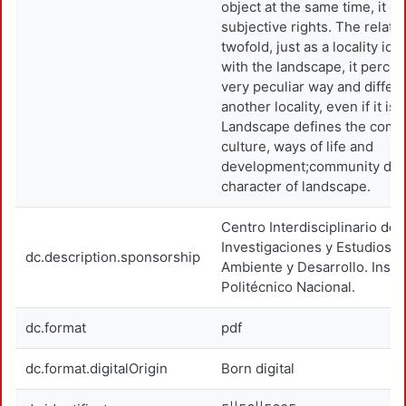
object at the same time, it c
subjective rights. The relatio
twofold, just as a locality iden
with the landscape, it perceiv
very peculiar way and differ
another locality, even if it is c
Landscape defines the commu
culture, ways of life and
development;community def
character of landscape.
Centro Interdisciplinario de
Investigaciones y Estudios 
dc.description.sponsorship
Ambiente y Desarrollo. Instit
Politécnico Nacional.
dc.format
pdf
dc.format.digitalOrigin
Born digital