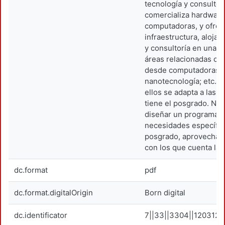
tecnología y consultorí
comercializa hardware
computadoras, y ofrec
infraestructura, alojam
y consultoría en una 
áreas relacionadas con
desde computadoras c
nanotecnología; etc. 
ellos se adapta a las 
tiene el posgrado. Nue
diseñar un programa d
necesidades específic
posgrado, aprovechan
con los que cuenta la 
dc.format
pdf
dc.format.digitalOrigin
Born digital
dc.identificator
7||33||3304||120312