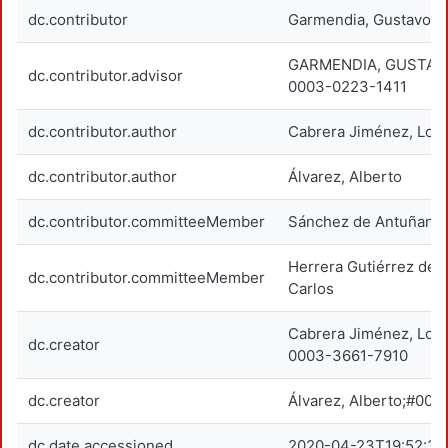
dc.contributor
Garmendia, Gustavo I
GARMENDIA, GUSTAVO
dc.contributor.advisor
0003-0223-1411
dc.contributor.author
Cabrera Jiménez, Lour
dc.contributor.author
Álvarez, Alberto
dc.contributor.committeeMember
Sánchez de Antuñano 
Herrera Gutiérrez de V
dc.contributor.committeeMember
Carlos
Cabrera Jiménez, Lou
dc.creator
0003-3661-7910
dc.creator
Álvarez, Alberto;#00
dc.date.accessioned
2020-04-23T19:52:39