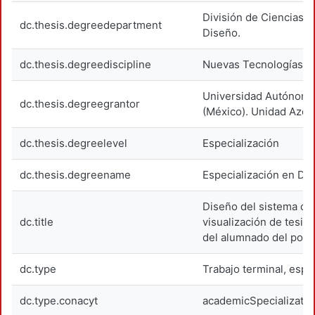
División de Ciencias y
dc.thesis.degreedepartment
Diseño.
dc.thesis.degreediscipline
Nuevas Tecnologías.
Universidad Autónoma
dc.thesis.degreegrantor
(México). Unidad Azca
dc.thesis.degreelevel
Especialización
dc.thesis.degreename
Especialización en Di
Diseño del sistema de 
dc.title
visualización de tesis
del alumnado del pos
dc.type
Trabajo terminal, espe
dc.type.conacyt
academicSpecializatio