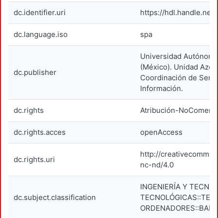
dc.identifier.uri
https://hdl.handle.net
dc.language.iso
spa
Universidad Autónoma
(México). Unidad Azca
dc.publisher
Coordinación de Servi
Información.
dc.rights
Atribución-NoComerci
dc.rights.acces
openAccess
http://creativecommon
dc.rights.uri
nc-nd/4.0
INGENIERÍA Y TECNOL
dc.subject.classification
TECNOLÓGICAS::TEC
ORDENADORES::BANC