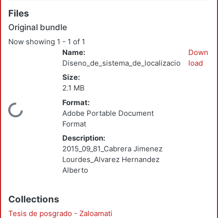
Files
Original bundle
Now showing
1 - 1 of 1
Name:
Down
Diseno_de_sistema_de_localizacion_Cabrera
load
Size:
2.1 MB
Format:
Loading...
Adobe Portable Document
Format
Description:
2015_09_81_Cabrera Jimenez
Lourdes_Alvarez Hernandez
Alberto
Collections
Tesis de posgrado - Zaloamati