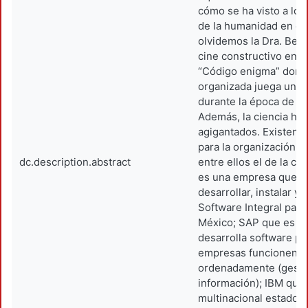
cómo se ha visto a lo l
de la humanidad en el 
olvidemos la Dra. Bela 
cine constructivo entr
“Código enigma” donde
organizada juega un r
durante la época de la
Además, la ciencia ha
agigantados. Existen
para la organización d
dc.description.abstract
entre ellos el de la c
es una empresa que s
desarrollar, instalar y
Software Integral para
México; SAP que es u
desarrolla software pa
empresas funcionen 
ordenadamente (gesti
información); IBM que
multinacional estadou