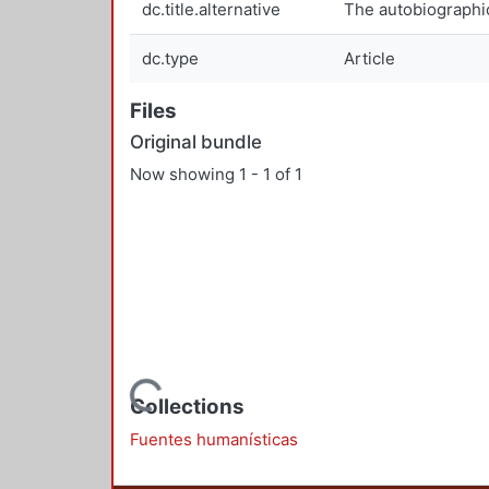
dc.title.alternative
The autobiographic
dc.type
Article
Files
Original bundle
Now showing
1 - 1 of 1
Loading...
Collections
Fuentes humanísticas