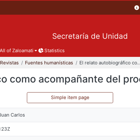
Secretaría de Unidad
All of Zaloamati
Statistics
Revistas
Fuentes humanísticas
El relato autobiográfico como acompañante del p
fico como acompañante del pro
Simple item page
Juan Carlos
:23Z