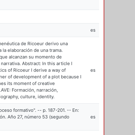
es
rmenéutica de Ricoeur derivo una
a la elaboración de una trama.
o que alcanzan su momento de
rativa. Abstract: In this article I
cs of Ricoeur I derive a way of
es
ner of development of a plot because I
hes its moment of creative
CLAVE: Formación, narración,
graphy, culture, identity.
eso formativo". -- p. 187-201. -- En:
ción. Año 27, número 53 (segundo
es