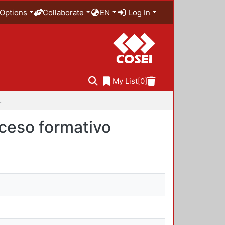
Options
Collaborate
EN
Log In
My List
[0]
roceso formativo
ceso formativo