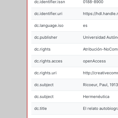
dc.identifier.issn
0188-8900
dc.identifier.uri
https://hdl.handle
dc.language.iso
es
dc.publisher
Universidad Autón
dc.rights
Atribución-NoCome
dc.rights.acces
openAccess
dc.rights.uri
http://creativeco
dc.subject
Ricoeur, Paul, 1913
dc.subject
Hermenéutica
dc.title
El relato autobio