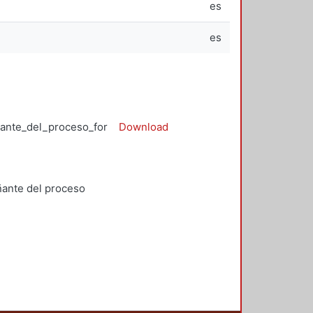
es
es
ante_del_proceso_formativo_53_14.pdf
Download
ñante del proceso