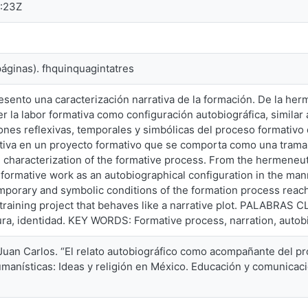
:23Z
páginas). fhquinquagintatres
resento una caracterización narrativa de la formación. De la he
 la labor formativa como configuración autobiográfica, similar 
ones reflexivas, temporales y simbólicas del proceso formativ
tiva en un proyecto formativo que se comporta como una trama nar
e characterization of the formative process. From the hermeneuti
formative work as an autobiographical configuration in the man
temporary and symbolic conditions of the formation process reac
 training project that behaves like a narrative plot. PALABRAS 
tura, identidad. KEY WORDS: Formative process, narration, autobio
uan Carlos. “El relato autobiográfico como acompañante del proc
manísticas: Ideas y religión en México. Educación y comunica