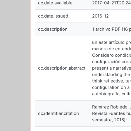
dc.date.available
2017-04-21T20:24
dc.date.issued
2016-12
dc.description
1 archivo PDF (16 
En este artículo p
manera de entender
Considero condici
configuración crea
dc.description.abstract
present a narrativ
understanding the 
think reflective, 
configuration on a
autobiografía, cul
Ramírez Robledo, J
dc.identifier.citation
Revista Fuentes hu
semestre, 2016)-