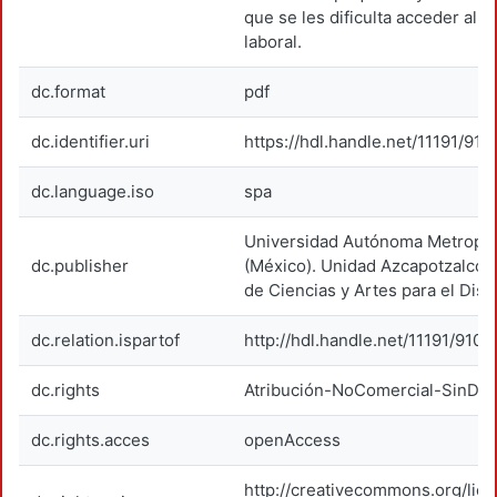
que se les dificulta acceder al 
laboral.
dc.format
pdf
dc.identifier.uri
https://hdl.handle.net/11191/911
dc.language.iso
spa
Universidad Autónoma Metropol
dc.publisher
(México). Unidad Azcapotzalco. 
de Ciencias y Artes para el Dise
dc.relation.ispartof
http://hdl.handle.net/11191/9107
dc.rights
Atribución-NoComercial-SinDer
dc.rights.acces
openAccess
http://creativecommons.org/lic