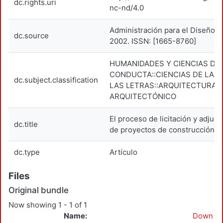
dc.rights.uri
nc-nd/4.0
Administración para el Diseño. 
dc.source
2002. ISSN: [1665-8760]
HUMANIDADES Y CIENCIAS DE 
CONDUCTA::CIENCIAS DE LAS 
dc.subject.classification
LAS LETRAS::ARQUITECTURA::
ARQUITECTÓNICO
El proceso de licitación y adjudi
dc.title
de proyectos de construcción
dc.type
Artículo
Files
Original bundle
Now showing
1 - 1 of 1
Name:
Down