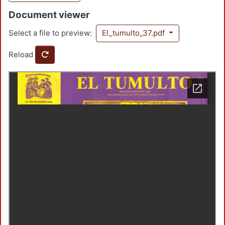
Document viewer
Select a file to preview:
El_tumulto_37.pdf
Reload