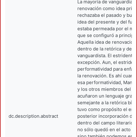
La mayoría de vanguardias 
renovación como idea prim
rechazaba el pasado y busc
idea del presente y del futu
estaba permeada por el m
que se configuró a principio
Aquella idea de renovación
dentro de la retórica y del 
vanguardista. El estridenti
excepción. Aun, el estrident
performatividad para enfati
la renovación. Es ahí cuand
esa performatividad, Manu
y los otros miembros del e
acuñaron un lenguaje gran
semejante a la retórica bíbl
tuvo como propósito el esc
dc.description.abstract
posterior incorporación del
dentro del campo literario. 
no sólo quedó en el acto pe
sino también podemos enco