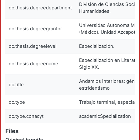
División de Ciencias Social
dc.thesis.degreedepartment
Humanidades.
Universidad Autónoma Metr
dc.thesis.degreegrantor
(México). Unidad Azcapotza
dc.thesis.degreelevel
Especialización.
Especialización en Literatu
dc.thesis.degreename
Siglo XX.
Andamios interiores: génes
dc.title
estridentismo
dc.type
Trabajo terminal, especiali
dc.type.conacyt
academicSpecialization
Files