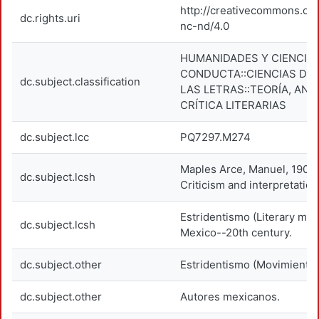
http://creativecommons.org
dc.rights.uri
nc-nd/4.0
HUMANIDADES Y CIENCIAS
CONDUCTA::CIENCIAS DE 
dc.subject.classification
LAS LETRAS::TEORÍA, ANÁL
CRÍTICA LITERARIAS
dc.subject.lcc
PQ7297.M274
Maples Arce, Manuel, 1900
dc.subject.lcsh
Criticism and interpretation
Estridentismo (Literary mo
dc.subject.lcsh
Mexico--20th century.
dc.subject.other
Estridentismo (Movimiento l
dc.subject.other
Autores mexicanos.