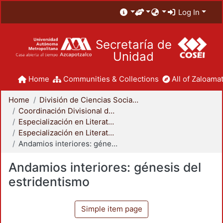
Log In
Secretaría de
Unidad
Home
Communities & Collections
All of Zaloamat
Home
División de Ciencias Sociales y Humanidades
Coordinación Divisional de Posgrado
Especialización en Literatura Mexicana del Siglo XX
Especialización en Literatura Mexicana del Siglo XX
Andamios interiores: génesis del estridentismo
Andamios interiores: génesis del
estridentismo
Simple item page