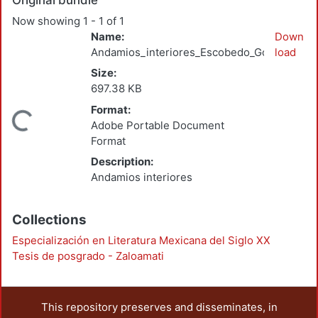
Original bundle
Now showing
1 - 1 of 1
Name:
Down
Andamios_interiores_Escobedo_Gonzalez_E_
load
Size:
697.38 KB
Format:
ading...
Adobe Portable Document
Format
Description:
Andamios interiores
Collections
Especialización en Literatura Mexicana del Siglo XX
Tesis de posgrado - Zaloamati
This repository preserves and disseminates, in