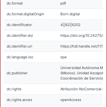
dc.format
pdf
dc.format.digitalOrigin
Born digital
dc.identificator
4||62||6202
dc.identifier.doi
https://doi.org/10.24275/
dc.identifier.uri
https://hdl.handle.net/1119
dc.language.iso
spa
Universidad Autónoma Metr
dc.publisher
(México). Unidad Azcapotza
Coordinación de Servicios 
dc.rights
Atribución-NoComercial-Si
dc.rights.acces
openAccess