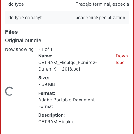
dc.type
Trabajo terminal, especiali
dc.type.conacyt
academicSpecialization
Files
Original bundle
Now showing
1 - 1 of 1
Name:
Down
CETRAM_Hidalgo_Ramirez-
load
Duran_K_I_2018.pdf
Size:
7.69 MB
Loading...
Format:
Adobe Portable Document
Format
Description:
CETRAM Hidalgo