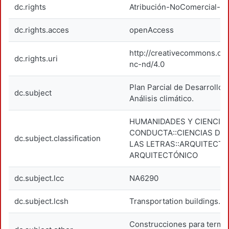
dc.rights
Atribución-NoComercial-Si
dc.rights.acces
openAccess
http://creativecommons.org
dc.rights.uri
nc-nd/4.0
Plan Parcial de Desarrollo 
dc.subject
Análisis climático.
HUMANIDADES Y CIENCIAS
CONDUCTA::CIENCIAS DE 
dc.subject.classification
LAS LETRAS::ARQUITECTU
ARQUITECTÓNICO
dc.subject.lcc
NA6290
dc.subject.lcsh
Transportation buildings.
Construcciones para termi