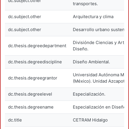
dc.subject.other
transportes.
dc.subject.other
Arquitectura y clima
dc.subject.other
Desarrollo urbano sustenta
Divisiónde Ciencias y Artes
dc.thesis.degreedepartment
Diseño.
dc.thesis.degreediscipline
Diseño Ambiental.
Universidad Autónoma Metr
dc.thesis.degreegrantor
(México). Unidad Azcapotza
dc.thesis.degreelevel
Especialización.
dc.thesis.degreename
Especialización en Diseño 
dc.title
CETRAM Hidalgo