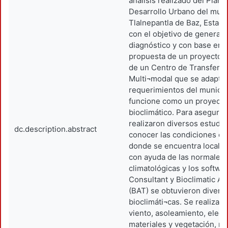
análisis realizado del Plan 
Desarrollo Urbano del muni
Tlalnepantla de Baz, Estad
con el objetivo de generar 
diagnóstico y con base en el
propuesta de un proyecto a
de un Centro de Transferen
Multi¬modal que se adapte 
requerimientos del municip
funcione como un proyecto 
bioclimático. Para asegurar
realizaron diversos estudio
dc.description.abstract
conocer las condiciones cl
donde se encuentra localiza
con ayuda de las normales
climatológicas y los softwa
Consultant y Bioclimatic An
(BAT) se obtuvieron diversa
bioclimáti¬cas. Se realizaro
viento, asoleamiento, elecc
materiales y vegetación, re