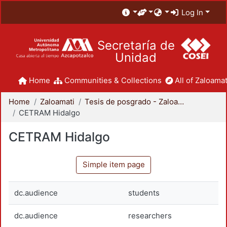
Log In
Secretaría de
Unidad
Home
Communities & Collections
All of Zaloamat
Home
Zaloamati
Tesis de posgrado - Zaloamati
CETRAM Hidalgo
CETRAM Hidalgo
Simple item page
dc.audience
students
dc.audience
researchers