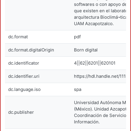
softwares o con apoyo de l
que existen en el laborator
arquitectura Bioclimá¬tica 
UAM Azcapotzalco.
dc.format
pdf
dc.format.digitalOrigin
Born digital
dc.identificator
4||62||6201||620101
dc.identifier.uri
https://hdl.handle.net/1119
dc.language.iso
spa
Universidad Autónoma Metr
(México). Unidad Azcapotza
dc.publisher
Coordinación de Servicios 
Información.