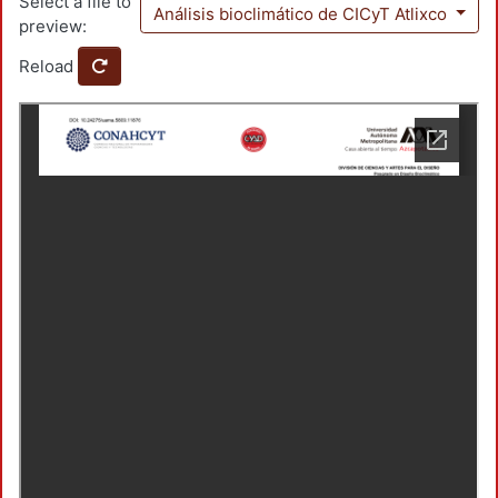
Select a file to
Análisis bioclimático de CICyT Atlixco
preview:
Reload