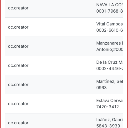
NAVA LA CORT
dc.creator
0001-7968-87
Vital Campos, 
dc.creator
0002-6610-62
Manzanares Bet
dc.creator
Antonio;#0000
De la Cruz Mar
dc.creator
0002-4446-73
Martínez, Sel
dc.creator
0963
Eslava Cervant
dc.creator
7420-3412
Ibáñez, Gabrie
dc.creator
5843-3939