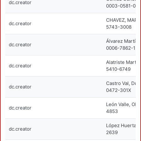
dc.creator
0003-0581-02
CHAVEZ, MARIA
dc.creator
5743-3008
Álvarez Martín
dc.creator
0006-7862-18
Alatriste Martí
dc.creator
5410-6749
Castro Val, Du
dc.creator
0472-301X
León Valle, Ol
dc.creator
4853
López Huerta, 
dc.creator
2639