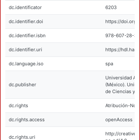
dc.identificator
6203
dc.identifier.doi
https://doi.or
dc.identifier.isbn
978-607-28-3
dc.identifier.uri
https://hdl.han
dc.language.iso
spa
Universidad Au
dc.publisher
(México). Unida
de Ciencias y A
dc.rights
Atribución-NoC
dc.rights.access
openAccess
http://creativ
dc.rights.uri