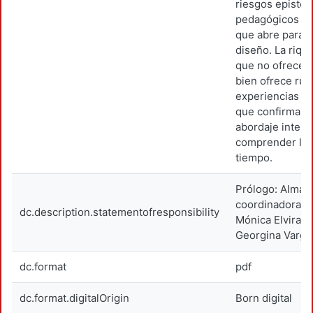
riesgos episte
pedagógicos y l
que abre para 
diseño. La riqu
que no ofrece 
bien ofrece rut
experiencias qu
que confirman l
abordaje inter y
comprender la 
tiempo.
Prólogo: Alma E
coordinadoras:
dc.description.statementofresponsibility
Mónica Elvira 
Georgina Varga
dc.format
pdf
dc.format.digitalOrigin
Born digital