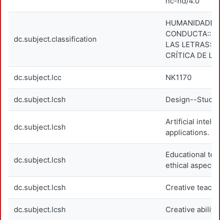
nc-nd/4.0
HUMANIDADES 
CONDUCTA::CI
dc.subject.classification
LAS LETRAS::T
CRÍTICA DE LA
dc.subject.lcc
NK1170
dc.subject.lcsh
Design--Study 
Artificial intel
dc.subject.lcsh
applications.
Educational te
dc.subject.lcsh
ethical aspects.
dc.subject.lcsh
Creative teachi
dc.subject.lcsh
Creative ability.