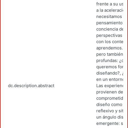
frente a su uso
a la aceleración
necesitamos m
pensamiento crít
conciencia de g
perspectivas y
con los contex
aprendemos. La 
pero también p
profundas: ¿qu
queremos form
diseñando?, ¿q
en un entorno 
dc.description.abstract
Las experiencia
provienen de di
comprometidas 
diseño como un
reflexivo y situ
un ángulo dist
emergente: sus 