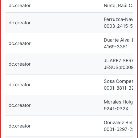
dc.creator
Nieto, Raúl C.
Ferruzca-Navar
dc.creator
0003-2415-58
Duarte Alva, L
dc.creator
4169-3351
JUAREZ SERVIN
dc.creator
JESUS;#0009-
Sosa Compeán, 
dc.creator
0001-8811-321
Morales Holguí
dc.creator
9241-032X
González Bello
dc.creator
0001-6297-251