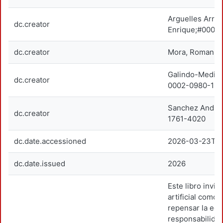
Arguelles Arre
dc.creator
Enrique;#0009
dc.creator
Mora, Roman; 
Galindo-Medina
dc.creator
0002-0980-15
Sanchez Andra
dc.creator
1761-4020
dc.date.accessioned
2026-03-23T19
dc.date.issued
2026
Este libro invita
artificial como
repensar la edu
responsabilida