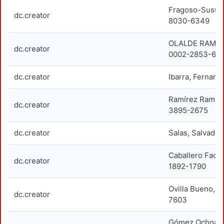
Fragoso-Susuna
dc.creator
8030-6349
OLALDE RAMOS
dc.creator
0002-2853-65
dc.creator
Ibarra, Fernan
Ramírez Ramíre
dc.creator
3895-2675
dc.creator
Salas, Salvad
Caballero Faci
dc.creator
1892-1790
Ovilla Bueno,
dc.creator
7603
Gómez Ochoa, M