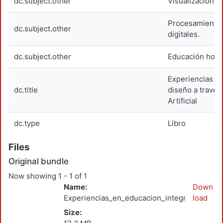
dc.subject.other
Visualización d
Procesamiento 
dc.subject.other
digitales.
dc.subject.other
Educación holís
Experiencias en
dc.title
diseño a través 
Artificial
dc.type
Libro
Files
Original bundle
Now showing
1 - 1 of 1
Name:
Down
Experiencias_en_educacion_integral_2026.p
load
Size: