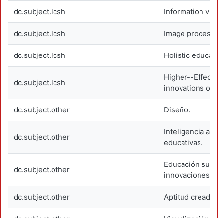
dc.subject.lcsh
Information visu
dc.subject.lcsh
Image processin
dc.subject.lcsh
Holistic educat
Higher--Effect 
dc.subject.lcsh
innovations on.
dc.subject.other
Diseño.
Inteligencia art
dc.subject.other
educativas.
Educación super
dc.subject.other
innovaciones t
dc.subject.other
Aptitud creador