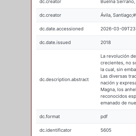
dc.creator
Buelna Serrano,
dc.creator
Ávila, Santiag
dc.date.accessioned
2026-03-09T23
dc.date.issued
2018
La revolución de
crecientes, no s
la cual, sin emb
Las diversas tra
dc.description.abstract
nación y expresa
Magna, los anhel
reconocidos espe
emanado de nues
dc.format
pdf
dc.identificator
5605