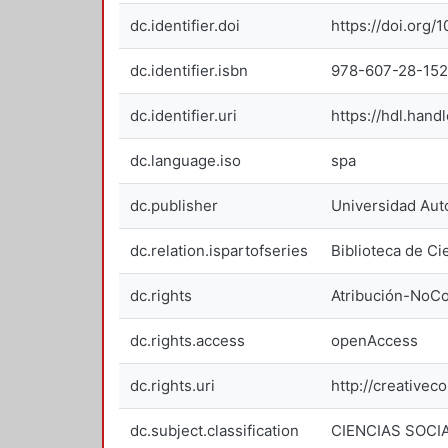
dc.identifier.doi
https://doi.org
dc.identifier.isbn
978-607-28-15
dc.identifier.uri
https://hdl.hand
dc.language.iso
spa
dc.publisher
Universidad Aut
dc.relation.ispartofseries
Biblioteca de C
dc.rights
Atribución-NoCo
dc.rights.access
openAccess
dc.rights.uri
http://creative
dc.subject.classification
CIENCIAS SOCI