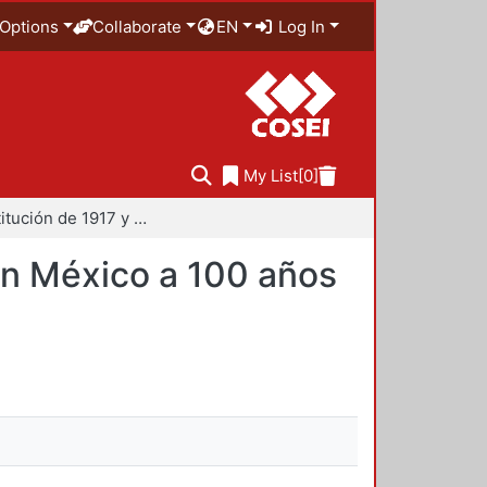
Options
Collaborate
EN
Log In
My List
[0]
La constitución de 1917 y el desarrollo económico en México a 100 años de su vigencia
en México a 100 años