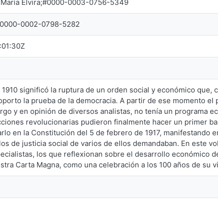
 María Elvira;#0000-0003-0756-5349
o;#0000-0002-0798-5282
:01:30Z
 1910 significó la ruptura de un orden social y económico que,
oporto la prueba de la democracia. A partir de ese momento el p
argo y en opinión de diversos analistas, no tenía un programa 
cciones revolucionarias pudieron finalmente hacer un primer ba
rlo en la Constitución del 5 de febrero de 1917, manifestando e
os de justicia social de varios de ellos demandaban. En este 
cialistas, los que reflexionan sobre el desarrollo económico d
tra Carta Magna, como una celebración a los 100 años de su v