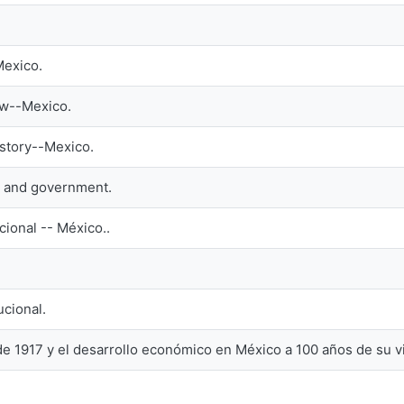
Mexico.
aw--Mexico.
istory--Mexico.
s and government.
cional -- México..
ucional.
de 1917 y el desarrollo económico en México a 100 años de su v