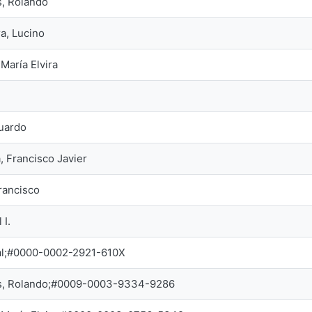
, Rolando
a, Lucino
María Elvira
duardo
, Francisco Javier
rancisco
 I.
dal;#0000-0002-2921-610X
s, Rolando;#0009-0003-9334-9286