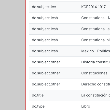
dc.subject.lcc
KGF2914 1917
dc.subject.lcsh
Constitutions--
dc.subject.lcsh
Constitutional l
dc.subject.lcsh
Constitutional h
dc.subject.lcsh
Mexico--Politic
dc.subject.other
Historia constitu
dc.subject.other
Constituciones.
dc.subject.other
Derecho constit
dc.title
La constitución 
dc.type
Libro