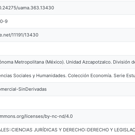
/10.24275/uama.363.13430
20-9
le.net/11191/13430
ónoma Metropolitana (México). Unidad Azcapotzalco. División d
iencias Sociales y Humanidades. Colección Economía. Serie Est
mercial-SinDerivadas
commons.org/licenses/by-nc-nd/4.0
ALES::CIENCIAS JURÍDICAS Y DERECHO::DERECHO Y LEGISLA