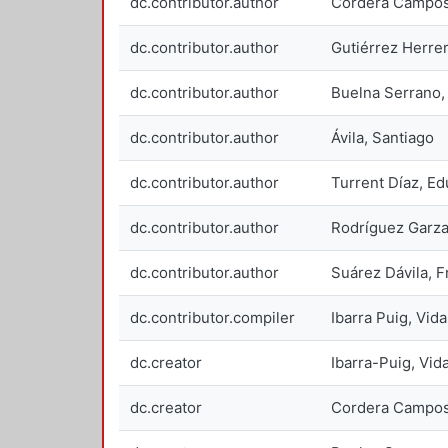
dc.contributor.author
Cordera Campos
dc.contributor.author
Gutiérrez Herrer
dc.contributor.author
Buelna Serrano, 
dc.contributor.author
Ávila, Santiago
dc.contributor.author
Turrent Díaz, E
dc.contributor.author
Rodríguez Garza
dc.contributor.author
Suárez Dávila, F
dc.contributor.compiler
Ibarra Puig, Vidal
dc.creator
Ibarra-Puig, Vi
dc.creator
Cordera Campo