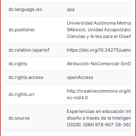
dc.language.iso
spa
Universidad Autónoma Metropol
dc.publisher
(México). Unidad Azcapotzalco. 
Ciencias y Artes para el Diseño.
dc.relation.ispartof
https://doi.org/10.24275/uama.
dc.rights
Atribución-NoComercial-SinDer
dc.rights.access
openAccess
http://creativecommons.org/lic
dc.rights.uri
nc-nd/4.0
Experiencias en educación integ
dc.source
diseño a través de la Inteligencia
(2026). ISBN 978-607-28-3637